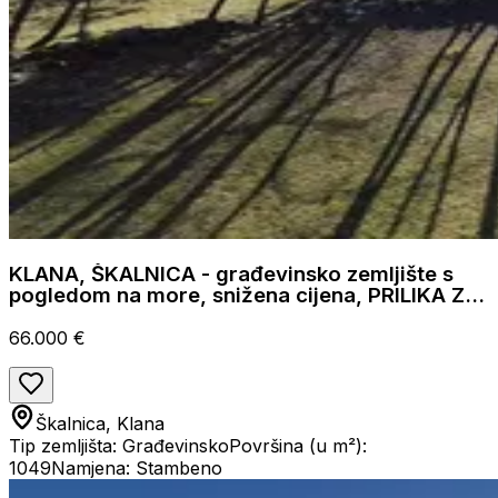
KLANA, ŠKALNICA - građevinsko zemljište s
pogledom na more, snižena cijena, PRILIKA ZA
INVESTICIJU!
66.000 €
Škalnica, Klana
Tip zemljišta: Građevinsko
Površina (u m²):
1049
Namjena: Stambeno