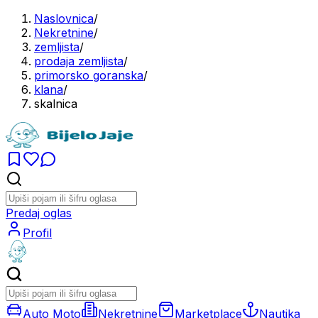
Naslovnica
/
Nekretnine
/
zemljista
/
prodaja zemljista
/
primorsko goranska
/
klana
/
skalnica
Predaj oglas
Profil
Auto Moto
Nekretnine
Marketplace
Nautika