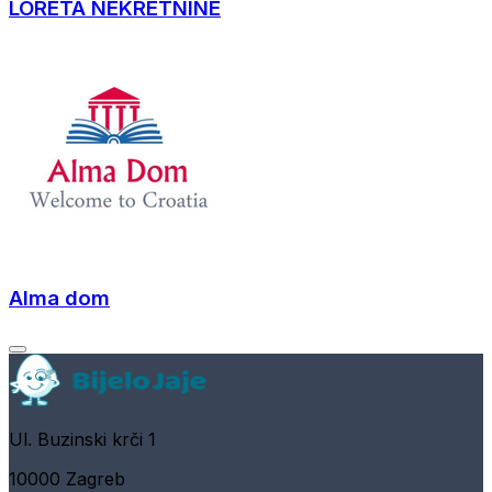
LORETA NEKRETNINE
Alma dom
Ul. Buzinski krči 1
10000 Zagreb