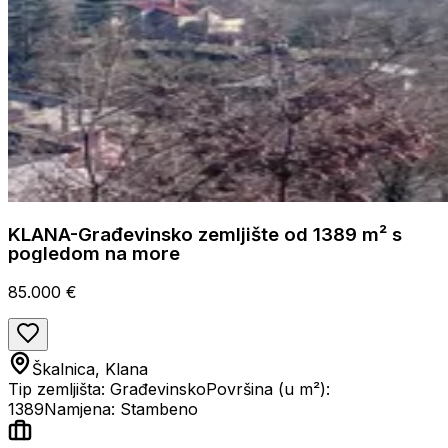
KLANA-Građevinsko zemljište od 1389 m² s
pogledom na more
85.000 €
Škalnica, Klana
Tip zemljišta: Građevinsko
Površina (u m²):
1389
Namjena: Stambeno