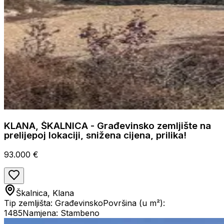
KLANA, ŠKALNICA - Građevinsko zemljište na
prelijepoj lokaciji, snižena cijena, prilika!
93.000 €
Škalnica, Klana
Tip zemljišta: Građevinsko
Površina (u m²):
1485
Namjena: Stambeno