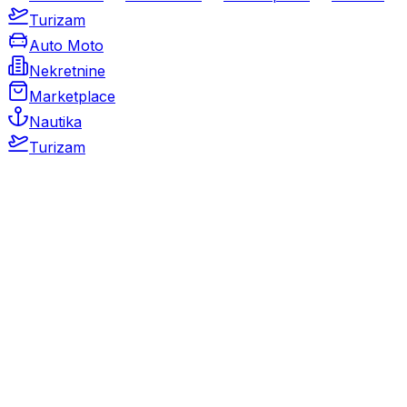
Turizam
Auto Moto
Nekretnine
Marketplace
Nautika
Turizam
Auto Moto
Rabljeni automobili
Novi automobili
Motocikli / motori
Gospodarska vozila
Rezervni dijelovi i oprema
Kamperi i kamp prikolice
Oldtimeri