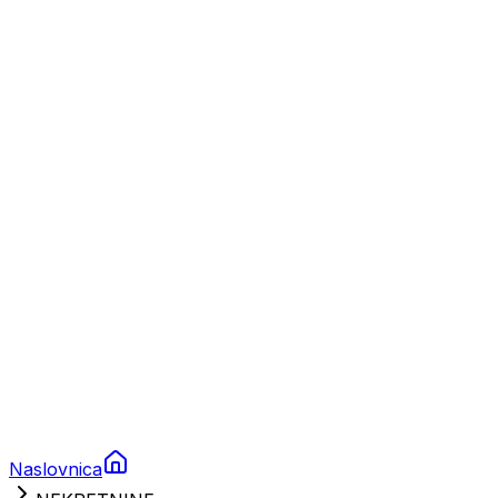
Nautika
Plovila
Charter
Prikolice za plovila
Brodski rezervni dijelovi
Nautička oprema
Brodski motori
Turizam
Apartmani
Sobe
Kuće za odmor
Aranžmani
Naslovnica