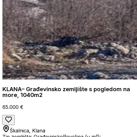
KLANA– Građevinsko zemljište s pogledom na
more, 1040m2
65.000 €
Škalnica, Klana
Tip zemljišta: Građevinsko
Površina (u m²):