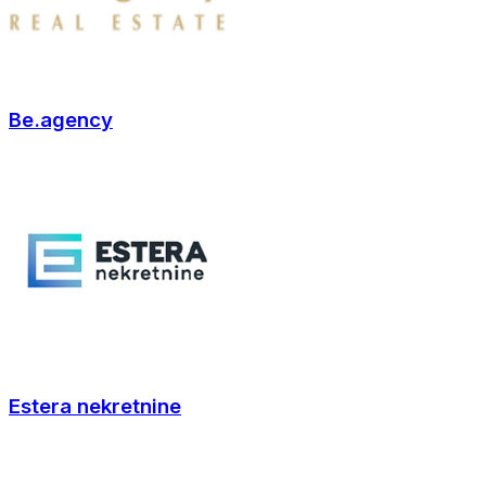
Be.agency
Estera nekretnine