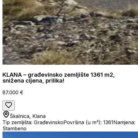
KLANA – građevinsko zemljište 1361 m2,
snižena cijena, prilika!
87.000 €
Škalnica, Klana
Tip zemljišta: Građevinsko
Površina (u m²): 1361
Namjena:
Stambeno