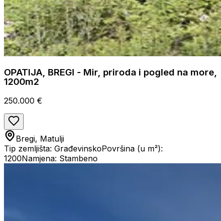
OPATIJA, BREGI - Mir, priroda i pogled na more,
1200m2
250.000 €
Bregi, Matulji
Tip zemljišta: Građevinsko
Površina (u m²):
1200
Namjena: Stambeno