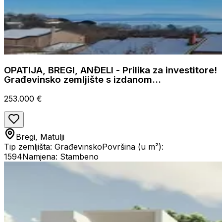
OPATIJA, BREGI, ANĐELI - Prilika za investitore!
Građevinsko zemljište s izdanom
građevinskom dozvolom i plaćenim
komunalijama
253.000 €
Bregi, Matulji
Tip zemljišta: Građevinsko
Površina (u m²):
1594
Namjena: Stambeno