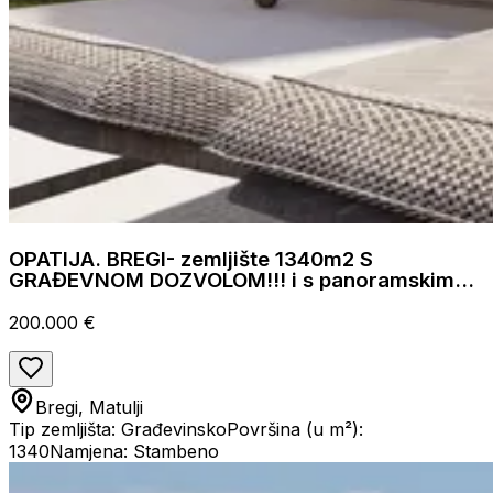
OPATIJA. BREGI- zemljište 1340m2 S
GRAĐEVNOM DOZVOLOM!!! i s panoramskim
pogledom na more za obiteljsku kuću/ villu/
apartmane/ kuću za iznajmljivanje- odmor s
200.000 €
bazenom
Bregi, Matulji
Tip zemljišta: Građevinsko
Površina (u m²):
1340
Namjena: Stambeno