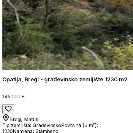
Opatija, Bregi - građevinsko zemljište 1230 m2
145.000 €
Bregi, Matulji
Tip zemljišta: Građevinsko
Površina (u m²):
1230
Namjena: Stambeno