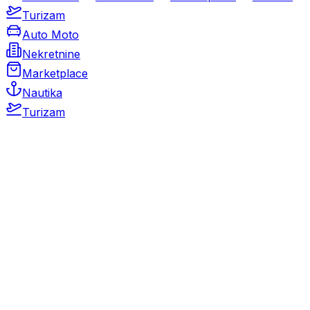
Turizam
Auto Moto
Nekretnine
Marketplace
Nautika
Turizam
Auto Moto
Rabljeni automobili
Novi automobili
Motocikli / motori
Gospodarska vozila
Rezervni dijelovi i oprema
Kamperi i kamp prikolice
Oldtimeri