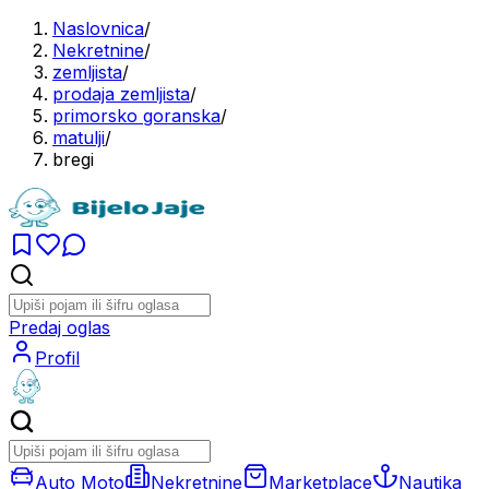
Naslovnica
/
Nekretnine
/
zemljista
/
prodaja zemljista
/
primorsko goranska
/
matulji
/
bregi
Predaj oglas
Profil
Auto Moto
Nekretnine
Marketplace
Nautika