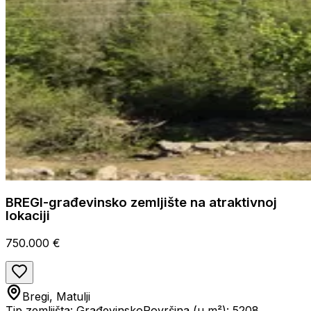
BREGI-građevinsko zemljište na atraktivnoj
lokaciji
750.000 €
Bregi, Matulji
Tip zemljišta: Građevinsko
Površina (u m²): 5208