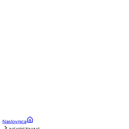
Nautika
Plovila
Charter
Prikolice za plovila
Brodski rezervni dijelovi
Nautička oprema
Brodski motori
Turizam
Apartmani
Sobe
Kuće za odmor
Aranžmani
Naslovnica