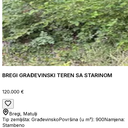
BREGI GRAĐEVINSKI TEREN SA STARINOM
120.000 €
Bregi, Matulji
Tip zemljišta: Građevinsko
Površina (u m²): 900
Namjena:
Stambeno