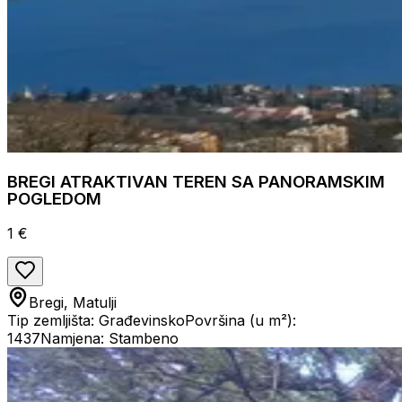
BREGI ATRAKTIVAN TEREN SA PANORAMSKIM
POGLEDOM
1 €
Bregi, Matulji
Tip zemljišta: Građevinsko
Površina (u m²):
1437
Namjena: Stambeno