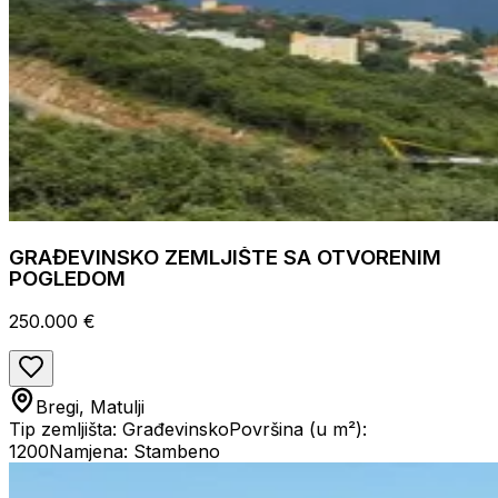
GRAĐEVINSKO ZEMLJIŠTE SA OTVORENIM
POGLEDOM
250.000 €
Bregi, Matulji
Tip zemljišta: Građevinsko
Površina (u m²):
1200
Namjena: Stambeno