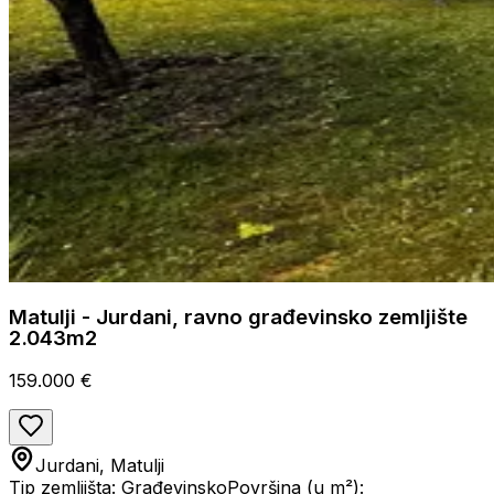
Matulji - Jurdani, ravno građevinsko zemljište
2.043m2
159.000 €
Jurdani, Matulji
Tip zemljišta: Građevinsko
Površina (u m²):