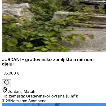
JURDANI - građevinsko zemljište u mirnom
djelu!
135.000 €
Jurdani, Matulji
Tip zemljišta: Građevinsko
Površina (u m²):
3126
Namjena: Stambeno