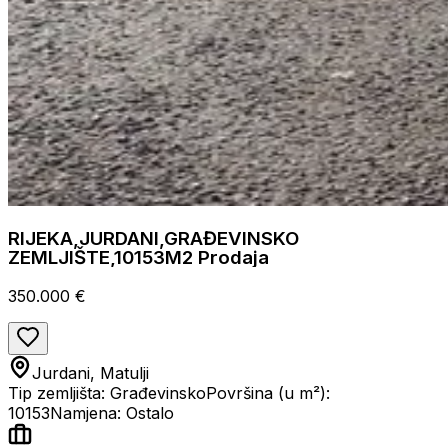
RIJEKA,JURDANI,GRAĐEVINSKO
ZEMLJIŠTE,10153M2 Prodaja
350.000 €
Jurdani, Matulji
Tip zemljišta: Građevinsko
Površina (u m²):
10153
Namjena: Ostalo