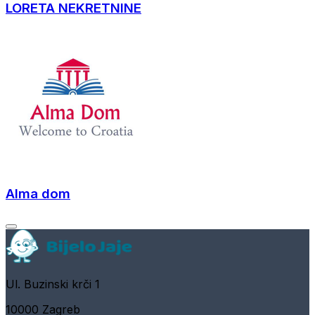
LORETA NEKRETNINE
Alma dom
Ul. Buzinski krči 1
10000 Zagreb