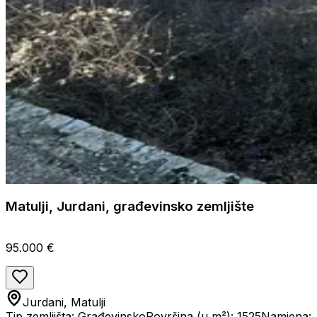
Matulji, Jurdani, građevinsko zemljište
95.000 €
Jurdani, Matulji
Tip zemljišta: Građevinsko
Površina (u m²): 1525
Namjena: