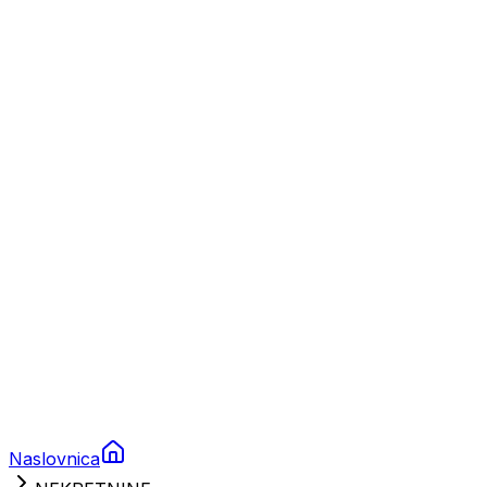
Nautika
Plovila
Charter
Prikolice za plovila
Brodski rezervni dijelovi
Nautička oprema
Brodski motori
Turizam
Apartmani
Sobe
Kuće za odmor
Aranžmani
Naslovnica