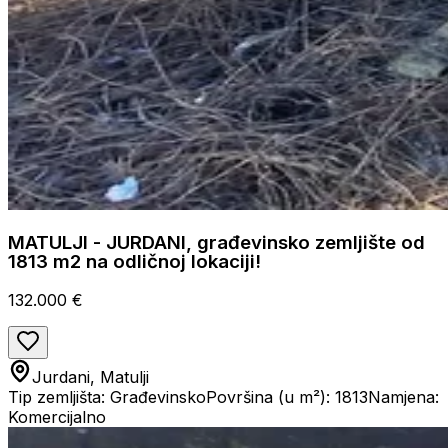
MATULJI - JURDANI, građevinsko zemljište od
1813 m2 na odličnoj lokaciji!
132.000 €
Jurdani, Matulji
Tip zemljišta: Građevinsko
Površina (u m²): 1813
Namjena:
Komercijalno