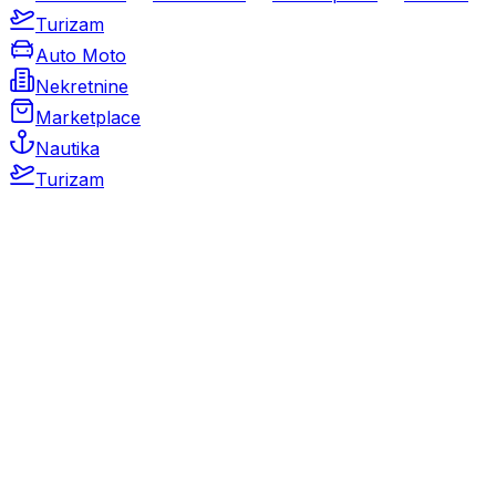
Turizam
Auto Moto
Nekretnine
Marketplace
Nautika
Turizam
Auto Moto
Rabljeni automobili
Novi automobili
Motocikli / motori
Gospodarska vozila
Rezervni dijelovi i oprema
Kamperi i kamp prikolice
Oldtimeri