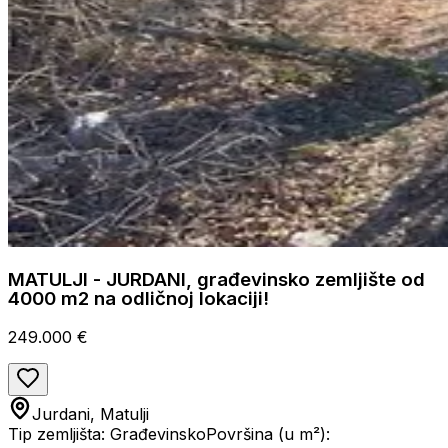
MATULJI - JURDANI, građevinsko zemljište od
4000 m2 na odličnoj lokaciji!
249.000 €
Jurdani, Matulji
Tip zemljišta: Građevinsko
Površina (u m²):