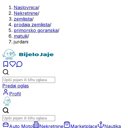
Naslovnica
/
Nekretnine
/
zemljista
/
prodaja zemljista
/
primorsko goranska
/
matulji
/
jurdani
Predaj oglas
Profil
Auto Moto
Nekretnine
Marketplace
Nautika