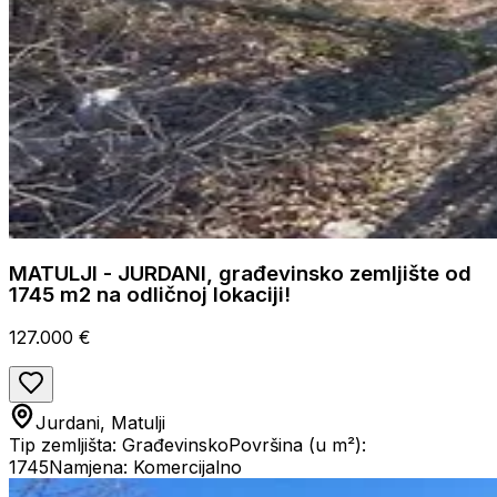
MATULJI - JURDANI, građevinsko zemljište od
1745 m2 na odličnoj lokaciji!
127.000 €
Jurdani, Matulji
Tip zemljišta: Građevinsko
Površina (u m²):
1745
Namjena: Komercijalno