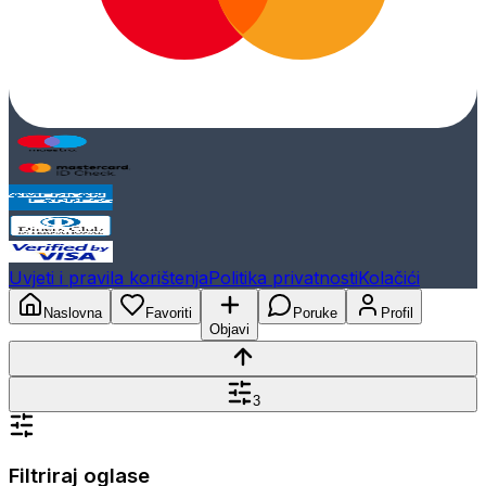
Uvjeti i pravila korištenja
Politika privatnosti
Kolačići
Naslovna
Favoriti
Poruke
Profil
Objavi
3
Filtriraj oglase