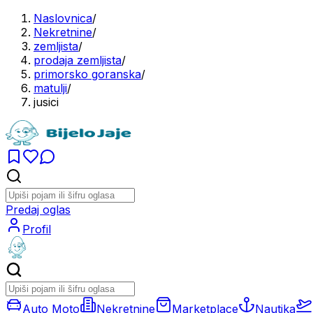
Naslovnica
/
Nekretnine
/
zemljista
/
prodaja zemljista
/
primorsko goranska
/
matulji
/
jusici
Predaj oglas
Profil
Auto Moto
Nekretnine
Marketplace
Nautika