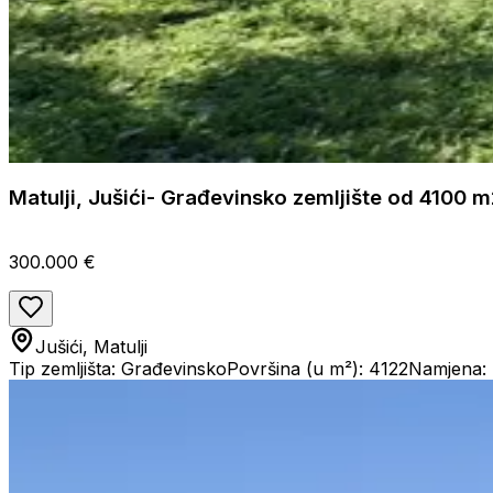
Matulji, Jušići- Građevinsko zemljište od 4100 m
300.000 €
Jušići, Matulji
Tip zemljišta: Građevinsko
Površina (u m²): 4122
Namjena: