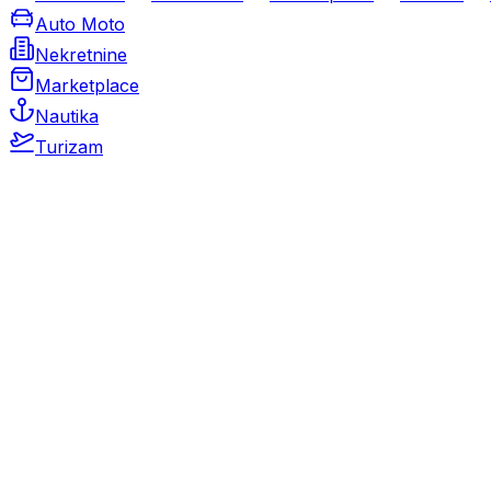
Auto Moto
Nekretnine
Marketplace
Nautika
Turizam
Auto Moto
Rabljeni automobili
Novi automobili
Motocikli / motori
Gospodarska vozila
Rezervni dijelovi i oprema
Kamperi i kamp prikolice
Oldtimeri
Karambolirani automobili