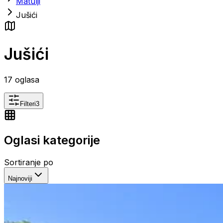
Matulji
Jušići
Jušići
17
oglasa
Filteri
3
Oglasi kategorije
Sortiranje po
Najnoviji