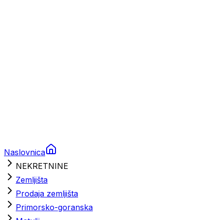
Brodski rezervni dijelovi
Nautička oprema
Brodski motori
Turizam
Apartmani
Sobe
Kuće za odmor
Aranžmani
Naslovnica
NEKRETNINE
Zemljišta
Prodaja zemljišta
Primorsko-goranska