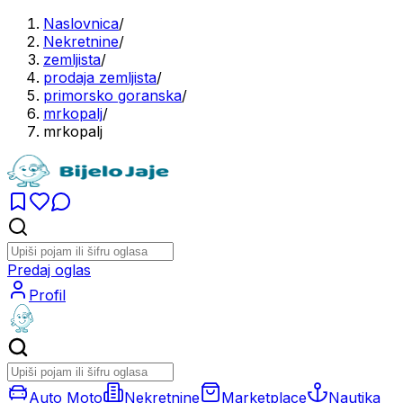
Naslovnica
/
Nekretnine
/
zemljista
/
prodaja zemljista
/
primorsko goranska
/
mrkopalj
/
mrkopalj
Predaj oglas
Profil
Auto Moto
Nekretnine
Marketplace
Nautika