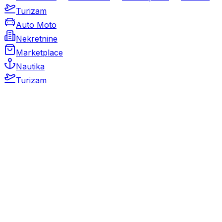
Turizam
Auto Moto
Nekretnine
Marketplace
Nautika
Turizam
Auto Moto
Rabljeni automobili
Novi automobili
Motocikli / motori
Gospodarska vozila
Rezervni dijelovi i oprema
Kamperi i kamp prikolice
Oldtimeri