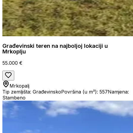
Građevinski teren na najboljoj lokaciji u
Mrkoplju
55.000 €
Mrkopalj
Tip zemljišta: Građevinsko
Površina (u m²): 557
Namjena:
Stambeno