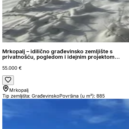
Mrkopalj – idilično građevinsko zemljište s
privatnošću, pogledom i idejnim projektom
kuće za najam
55.000 €
Mrkopalj
Tip zemljišta: Građevinsko
Površina (u m²): 885