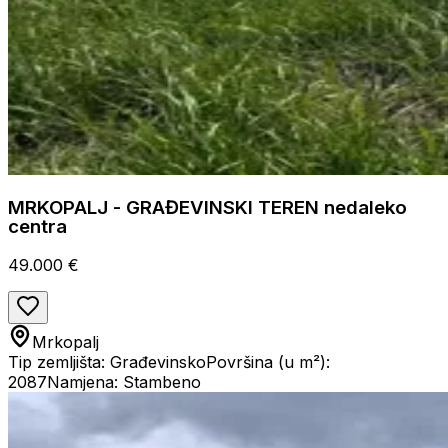
MRKOPALJ - GRAĐEVINSKI TEREN nedaleko
centra
49.000 €
Mrkopalj
Tip zemljišta: Građevinsko
Površina (u m²):
2087
Namjena: Stambeno