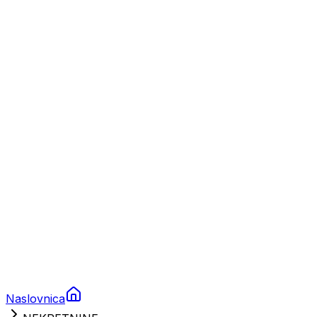
Nautika
Plovila
Charter
Prikolice za plovila
Brodski rezervni dijelovi
Nautička oprema
Brodski motori
Turizam
Apartmani
Sobe
Kuće za odmor
Aranžmani
Naslovnica