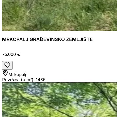
MRKOPALJ GRAĐEVINSKO ZEMLJIŠTE
75.000 €
Mrkopalj
Površina (u m²): 1485