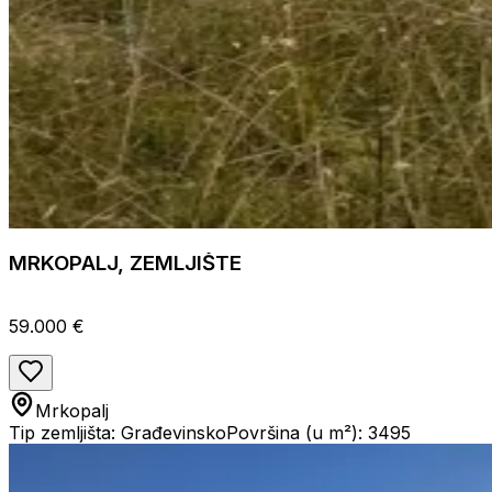
MRKOPALJ, ZEMLJIŠTE
59.000 €
Mrkopalj
Tip zemljišta: Građevinsko
Površina (u m²): 3495