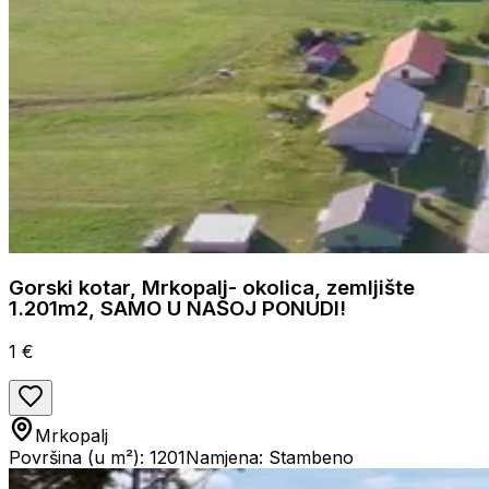
Gorski kotar, Mrkopalj- okolica, zemljište
1.201m2, SAMO U NAŠOJ PONUDI!
1 €
Mrkopalj
Površina (u m²): 1201
Namjena: Stambeno