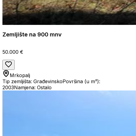
Zemljište na 900 mnv
50.000 €
Mrkopalj
Tip zemljišta: Građevinsko
Površina (u m²):
2003
Namjena: Ostalo