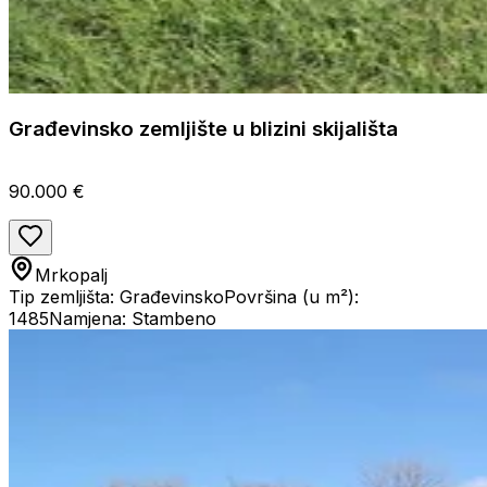
Građevinsko zemljište u blizini skijališta
90.000 €
Mrkopalj
Tip zemljišta: Građevinsko
Površina (u m²):
1485
Namjena: Stambeno