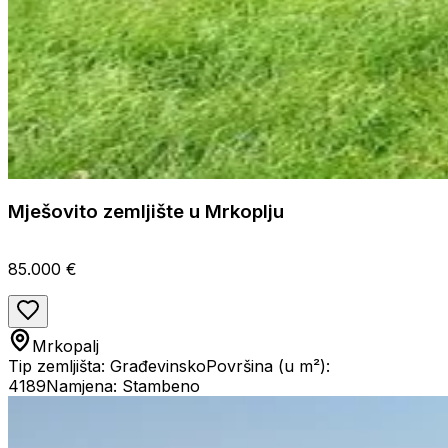
Mješovito zemljište u Mrkoplju
85.000 €
Mrkopalj
Tip zemljišta: Građevinsko
Površina (u m²):
4189
Namjena: Stambeno