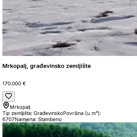
Mrkopalj, građevinsko zemljište
170.000 €
Mrkopalj
Tip zemljišta: Građevinsko
Površina (u m²):
6707
Namjena: Stambeno