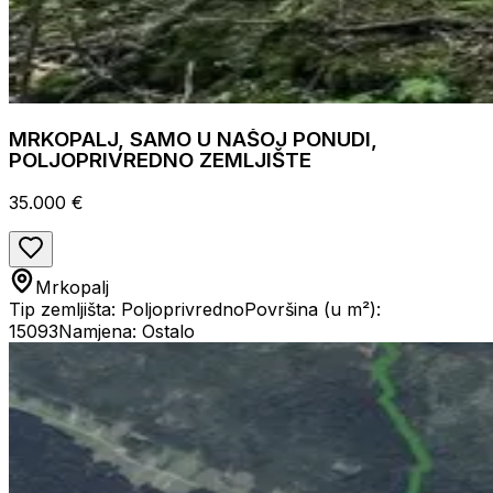
MRKOPALJ, SAMO U NAŠOJ PONUDI,
POLJOPRIVREDNO ZEMLJIŠTE
35.000 €
Mrkopalj
Tip zemljišta: Poljoprivredno
Površina (u m²):
15093
Namjena: Ostalo