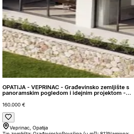
OPATIJA - VEPRINAC - Građevinsko zemljište s
panoramskim pogledom i idejnim projektom -
813m2
160.000 €
Veprinac, Opatija
Tip zemljišta: Građevinsko
Površina (u m²): 813
Namjena: