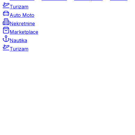
Turizam
Auto Moto
Nekretnine
Marketplace
Nautika
Turizam
Auto Moto
Rabljeni automobili
Novi automobili
Motocikli / motori
Gospodarska vozila
Rezervni dijelovi i oprema
Kamperi i kamp prikolice
Oldtimeri