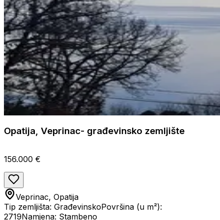
Opatija, Veprinac- građevinsko zemljište
156.000 €
Veprinac, Opatija
Tip zemljišta: Građevinsko
Površina (u m²):
2719
Namjena: Stambeno