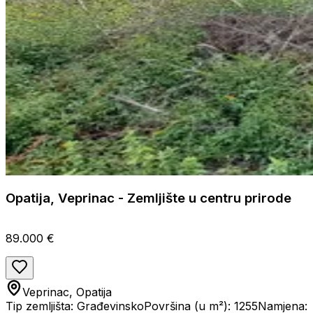
Opatija, Veprinac - Zemljište u centru prirode
89.000 €
Veprinac, Opatija
Tip zemljišta: Građevinsko
Površina (u m²): 1255
Namjena: