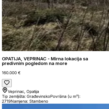
OPATIJA, VEPRINAC - Mirna lokacija sa
predivnim pogledom na more
160.000 €
Veprinac, Opatija
Tip zemljišta: Građevinsko
Površina (u m²):
2719
Namjena: Stambeno