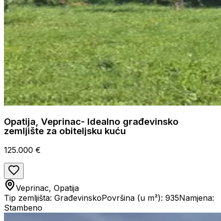
Opatija, Veprinac- Idealno građevinsko
zemljište za obiteljsku kuću
125.000 €
Veprinac, Opatija
Tip zemljišta: Građevinsko
Površina (u m²): 935
Namjena:
Stambeno