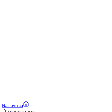
Nautika
Plovila
Charter
Prikolice za plovila
Brodski rezervni dijelovi
Nautička oprema
Brodski motori
Turizam
Apartmani
Sobe
Kuće za odmor
Aranžmani
Naslovnica