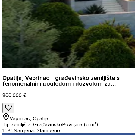
Opatija, Veprinac – građevinsko zemljište s
fenomenalnim pogledom i dozvolom za
luksuznu vilu
800.000 €
Veprinac, Opatija
Tip zemljišta: Građevinsko
Površina (u m²):
1686
Namjena: Stambeno