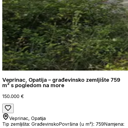
Veprinac, Opatija – građevinsko zemljište 759
m² s pogledom na more
150.000 €
Veprinac, Opatija
Tip zemljišta: Građevinsko
Površina (u m²): 759
Namjena: