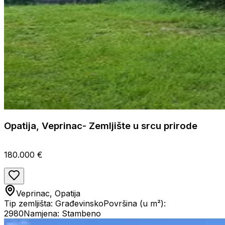
Opatija, Veprinac- Zemljište u srcu prirode
180.000 €
Veprinac, Opatija
Tip zemljišta: Građevinsko
Površina (u m²):
2980
Namjena: Stambeno