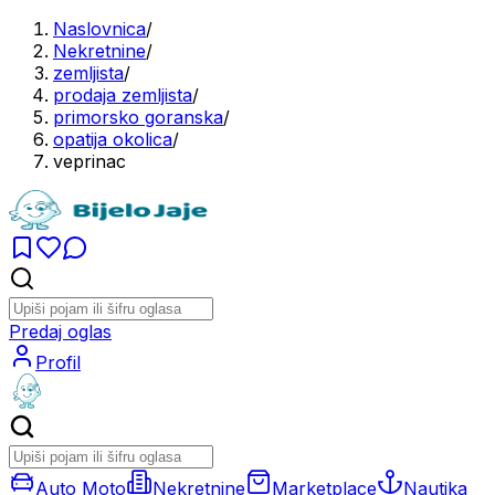
Naslovnica
/
Nekretnine
/
zemljista
/
prodaja zemljista
/
primorsko goranska
/
opatija okolica
/
veprinac
Predaj oglas
Profil
Auto Moto
Nekretnine
Marketplace
Nautika