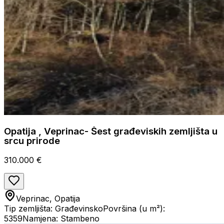
Opatija , Veprinac- Šest građeviskih zemljišta u
srcu prirode
310.000 €
Veprinac, Opatija
Tip zemljišta: Građevinsko
Površina (u m²):
5359
Namjena: Stambeno