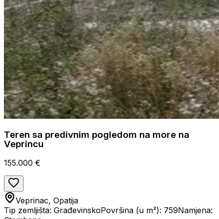
Teren sa predivnim pogledom na more na
Veprincu
155.000 €
Veprinac, Opatija
Tip zemljišta: Građevinsko
Površina (u m²): 759
Namjena: