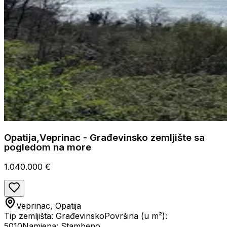
Opatija,Veprinac - Građevinsko zemljište sa
pogledom na more
1.040.000 €
Veprinac, Opatija
Tip zemljišta: Građevinsko
Površina (u m²):
5010
Namjena: Stambeno