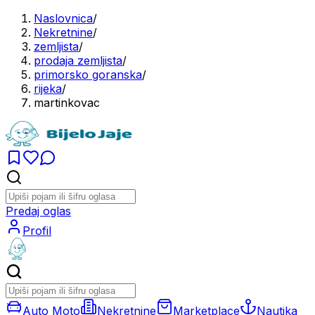
Naslovnica
/
Nekretnine
/
zemljista
/
prodaja zemljista
/
primorsko goranska
/
rijeka
/
martinkovac
Predaj oglas
Profil
Auto Moto
Nekretnine
Marketplace
Nautika