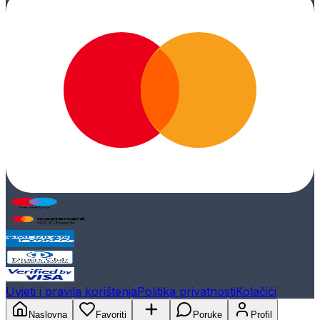
Uvjeti i pravila korištenja
Politika privatnosti
Kolačići
Naslovna
Favoriti
Poruke
Profil