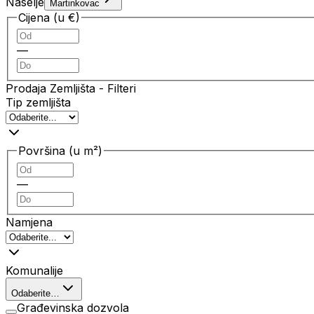
Naselje
Martinkovac
Cijena (u €)
—
Prodaja Zemljišta
- Filteri
Tip zemljišta
Površina (u m²)
—
Namjena
Komunalije
Odaberite…
Građevinska dozvola