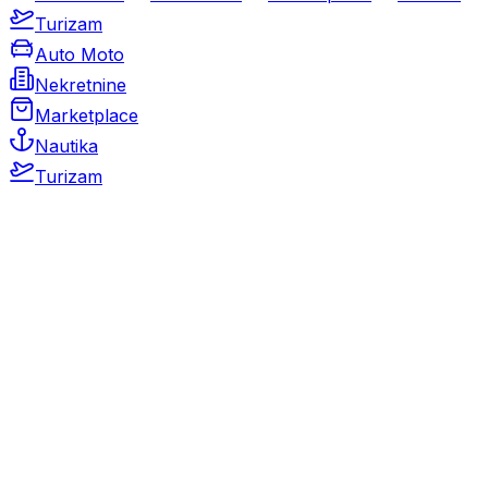
Turizam
Auto Moto
Nekretnine
Marketplace
Nautika
Turizam
Auto Moto
Rabljeni automobili
Novi automobili
Motocikli / motori
Gospodarska vozila
Rezervni dijelovi i oprema
Kamperi i kamp prikolice
Oldtimeri