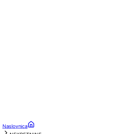
Nautika
Plovila
Charter
Prikolice za plovila
Brodski rezervni dijelovi
Nautička oprema
Brodski motori
Turizam
Apartmani
Sobe
Kuće za odmor
Aranžmani
Naslovnica