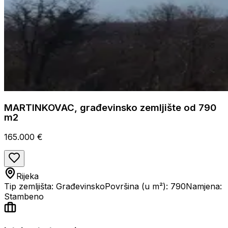
MARTINKOVAC, građevinsko zemljište od 790
m2
165.000 €
Rijeka
Tip zemljišta: Građevinsko
Površina (u m²): 790
Namjena:
Stambeno