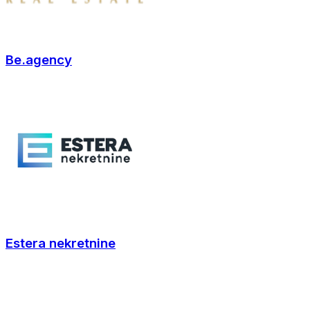
Be.agency
Estera nekretnine