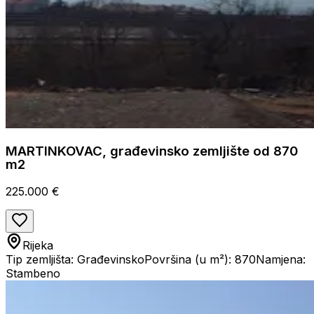
MARTINKOVAC, građevinsko zemljište od 870
m2
225.000 €
Rijeka
Tip zemljišta: Građevinsko
Površina (u m²): 870
Namjena:
Stambeno