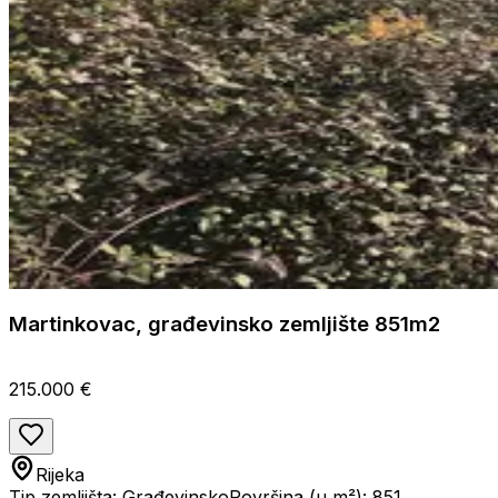
Martinkovac, građevinsko zemljište 851m2
215.000 €
Rijeka
Tip zemljišta: Građevinsko
Površina (u m²): 851