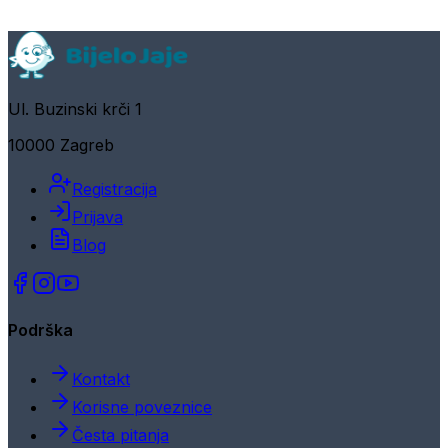
Ul. Buzinski krči 1
10000 Zagreb
Registracija
Prijava
Blog
Podrška
Kontakt
Korisne poveznice
Česta pitanja