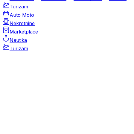
Turizam
Auto Moto
Nekretnine
Marketplace
Nautika
Turizam
Auto Moto
Rabljeni automobili
Novi automobili
Motocikli / motori
Gospodarska vozila
Rezervni dijelovi i oprema
Kamperi i kamp prikolice
Oldtimeri