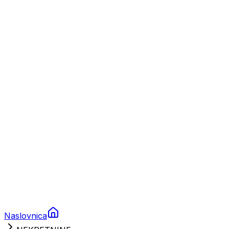
Nautika
Plovila
Charter
Prikolice za plovila
Brodski rezervni dijelovi
Nautička oprema
Brodski motori
Turizam
Apartmani
Sobe
Kuće za odmor
Aranžmani
Naslovnica