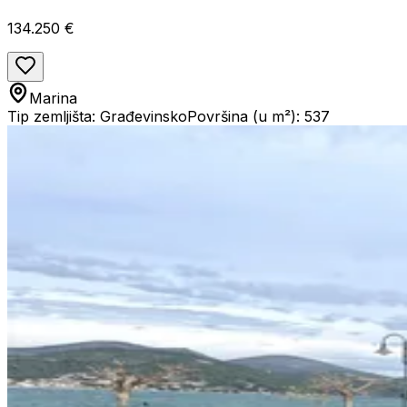
134.250 €
Marina
Tip zemljišta: Građevinsko
Površina (u m²): 537