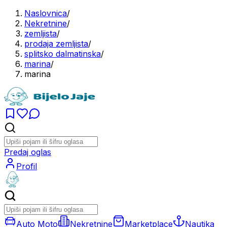
Naslovnica
/
Nekretnine
/
zemljista
/
prodaja zemljista
/
splitsko dalmatinska
/
marina
/
marina
Predaj oglas
Profil
Auto Moto
Nekretnine
Marketplace
Nautika