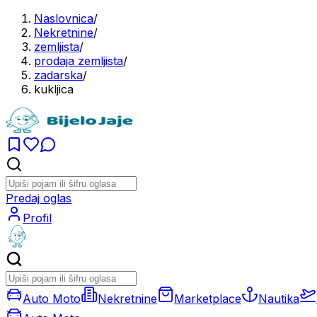
Naslovnica
/
Nekretnine
/
zemljista
/
prodaja zemljista
/
zadarska
/
kukljica
Predaj oglas
Profil
Auto Moto
Nekretnine
Marketplace
Nautika