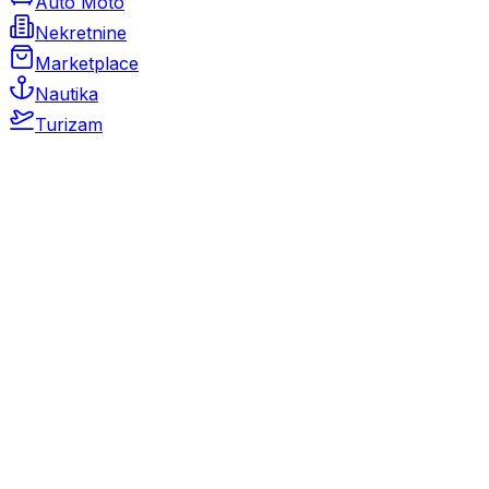
Auto Moto
Nekretnine
Marketplace
Nautika
Turizam
Auto Moto
Rabljeni automobili
Novi automobili
Motocikli / motori
Gospodarska vozila
Rezervni dijelovi i oprema
Kamperi i kamp prikolice
Oldtimeri
Karambolirani automobili