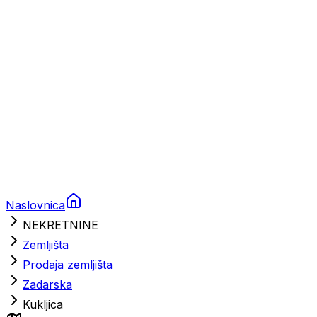
Brodski rezervni dijelovi
Nautička oprema
Brodski motori
Turizam
Apartmani
Sobe
Kuće za odmor
Aranžmani
Naslovnica
NEKRETNINE
Zemljišta
Prodaja zemljišta
Zadarska
Kukljica