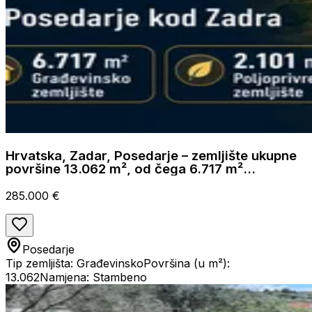
Hrvatska, Zadar, Posedarje – zemljište ukupne
površine 13.062 m², od čega 6.717 m²
građevinskog zemljišta, uz poljoprivredno
zemljište
285.000 €
Posedarje
Tip zemljišta: Građevinsko
Površina (u m²):
13.062
Namjena: Stambeno