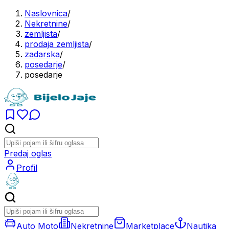
Naslovnica
/
Nekretnine
/
zemljista
/
prodaja zemljista
/
zadarska
/
posedarje
/
posedarje
Predaj oglas
Profil
Auto Moto
Nekretnine
Marketplace
Nautika