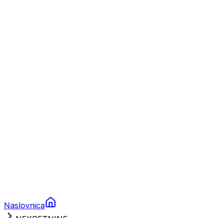
Nautika
Plovila
Charter
Prikolice za plovila
Brodski rezervni dijelovi
Nautička oprema
Brodski motori
Turizam
Apartmani
Sobe
Kuće za odmor
Aranžmani
Naslovnica