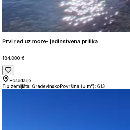
Prvi red uz more- jedinstvena prilika
184.000 €
Posedarje
Tip zemljišta: Građevinsko
Površina (u m²): 613