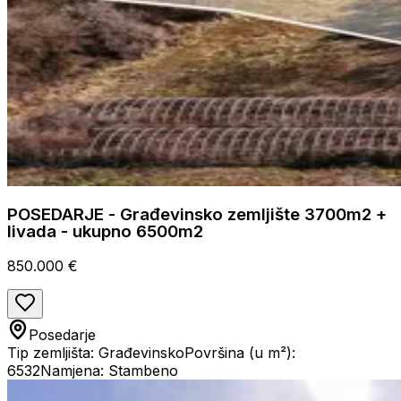
POSEDARJE - Građevinsko zemljište 3700m2 +
livada - ukupno 6500m2
850.000 €
Posedarje
Tip zemljišta: Građevinsko
Površina (u m²):
6532
Namjena: Stambeno