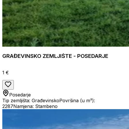
GRAĐEVINSKO ZEMLJIŠTE - POSEDARJE
1 €
Posedarje
Tip zemljišta: Građevinsko
Površina (u m²):
2287
Namjena: Stambeno