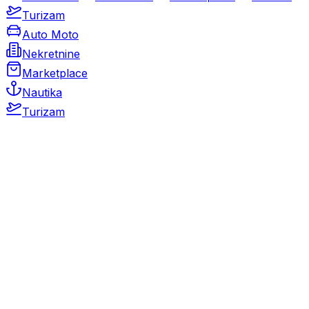
Turizam
Auto Moto
Nekretnine
Marketplace
Nautika
Turizam
Auto Moto
Rabljeni automobili
Novi automobili
Motocikli / motori
Gospodarska vozila
Rezervni dijelovi i oprema
Kamperi i kamp prikolice
Oldtimeri