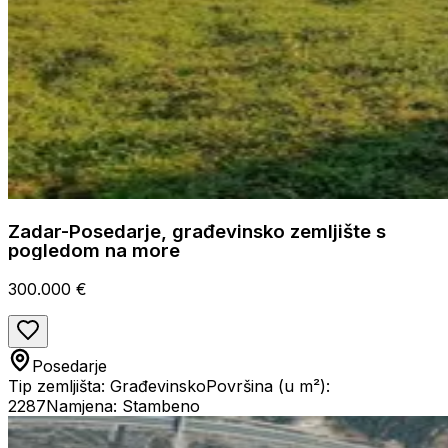
Zadar-Posedarje, građevinsko zemljište s
pogledom na more
300.000 €
Posedarje
Tip zemljišta: Građevinsko
Površina (u m²):
2287
Namjena: Stambeno