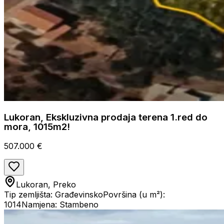
Lukoran, Ekskluzivna prodaja terena 1.red do
mora, 1015m2!
507.000 €
Lukoran, Preko
Tip zemljišta: Građevinsko
Površina (u m²):
1014
Namjena: Stambeno