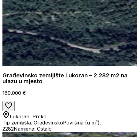
Građevinsko zemljište Lukoran – 2.282 m2 na
ulazu u mjesto
160.000 €
Lukoran, Preko
Tip zemljišta: Građevinsko
Površina (u m²):
2282
Namjena: Ostalo