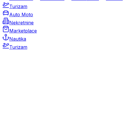
Turizam
Auto Moto
Nekretnine
Marketplace
Nautika
Turizam
Auto Moto
Rabljeni automobili
Novi automobili
Motocikli / motori
Gospodarska vozila
Rezervni dijelovi i oprema
Kamperi i kamp prikolice
Oldtimeri