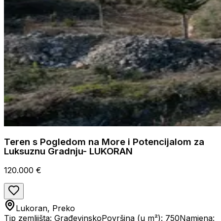
Teren s Pogledom na More i Potencijalom za
Luksuznu Gradnju- LUKORAN
120.000 €
Lukoran, Preko
Tip zemljišta: Građevinsko
Površina (u m²): 750
Namjena: