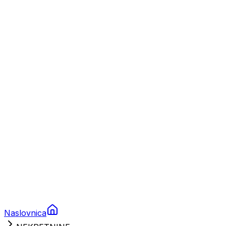
Nautika
Plovila
Charter
Prikolice za plovila
Brodski rezervni dijelovi
Nautička oprema
Brodski motori
Turizam
Apartmani
Sobe
Kuće za odmor
Aranžmani
Naslovnica