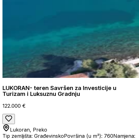
LUKORAN- teren Savršen za Investicije u
Turizam i Luksuznu Gradnju
122.000 €
Lukoran, Preko
Tip zemljišta: Građevinsko
Površina (u m²): 760
Namjena: