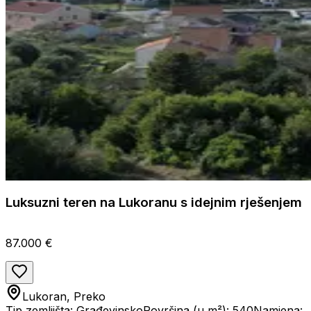
Luksuzni teren na Lukoranu s idejnim rješenjem
87.000 €
Lukoran, Preko
Tip zemljišta: Građevinsko
Površina (u m²): 540
Namjena: