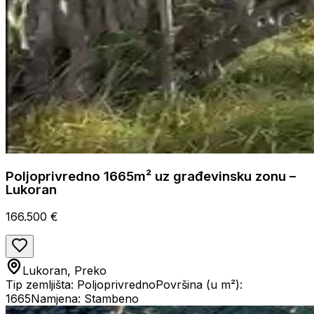
Poljoprivredno 1665m² uz građevinsku zonu –
Lukoran
166.500 €
Lukoran, Preko
Tip zemljišta: Poljoprivredno
Površina (u m²):
1665
Namjena: Stambeno