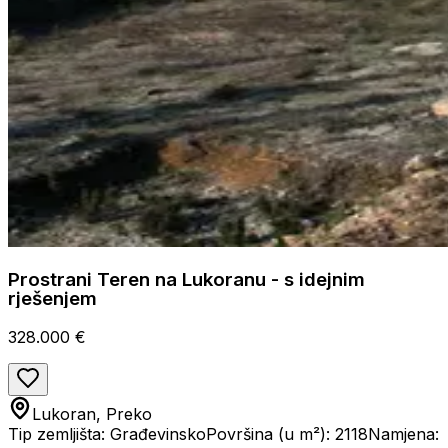
Prostrani Teren na Lukoranu - s idejnim
rješenjem
328.000 €
Lukoran, Preko
Tip zemljišta: Građevinsko
Površina (u m²): 2118
Namjena: