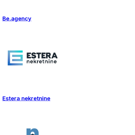
Be.agency
Estera nekretnine