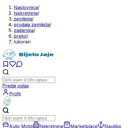
Naslovnica
/
Nekretnine
/
zemljista
/
prodaja zemljista
/
zadarska
/
preko
/
lukoran
Predaj oglas
Profil
Auto Moto
Nekretnine
Marketplace
Nautika