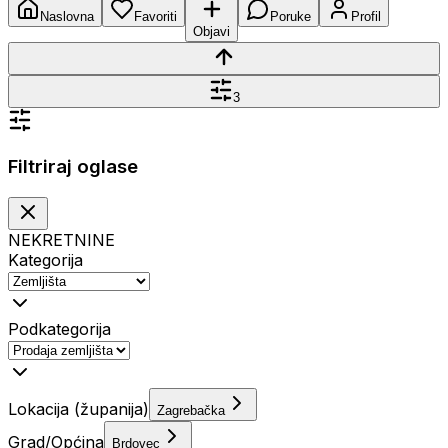
Naslovna
Favoriti
Poruke
Profil
Objavi
3
Filtriraj oglase
NEKRETNINE
Kategorija
Podkategorija
Lokacija (županija)
Zagrebačka
Grad/Općina
Brdovec