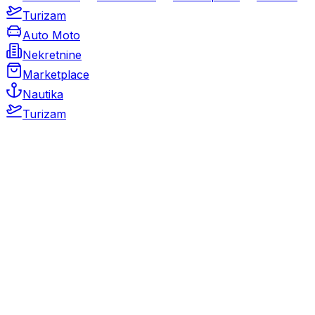
Turizam
Auto Moto
Nekretnine
Marketplace
Nautika
Turizam
Auto Moto
Rabljeni automobili
Novi automobili
Motocikli / motori
Gospodarska vozila
Rezervni dijelovi i oprema
Kamperi i kamp prikolice
Oldtimeri