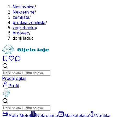
Naslovnica
/
Nekretnine
/
zemljista
/
prodaja zemljista
/
zagrebacka
/
brdovec
/
donji laduc
Predaj oglas
Profil
Auto Moto
Nekretnine
Marketplace
Nautika