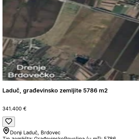
Laduč, građevinsko zemljite 5786 m2
341.400 €
Donji Laduč, Brdovec
Tip zemljišta: Građevinsko
Površina (u m²): 5786