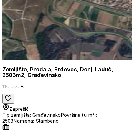
Zemljište, Prodaja, Brdovec, Donji Laduč,
2503m2, Građevinsko
110.000 €
Zaprešić
Tip zemljišta: Građevinsko
Površina (u m²):
2503
Namjena: Stambeno