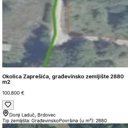
Okolica Zaprešića, građevinsko zemljište 2880
m2
100.800 €
Donji Laduč, Brdovec
Tip zemljišta: Građevinsko
Površina (u m²): 2880