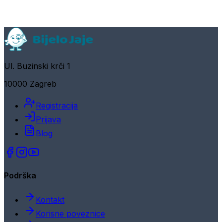
Ul. Buzinski krči 1
10000 Zagreb
Registracija
Prijava
Blog
Podrška
Kontakt
Korisne poveznice