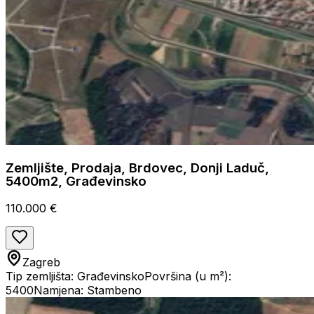
Zemljište, Prodaja, Brdovec, Donji Laduč,
5400m2, Građevinsko
110.000 €
Zagreb
Tip zemljišta: Građevinsko
Površina (u m²):
5400
Namjena: Stambeno