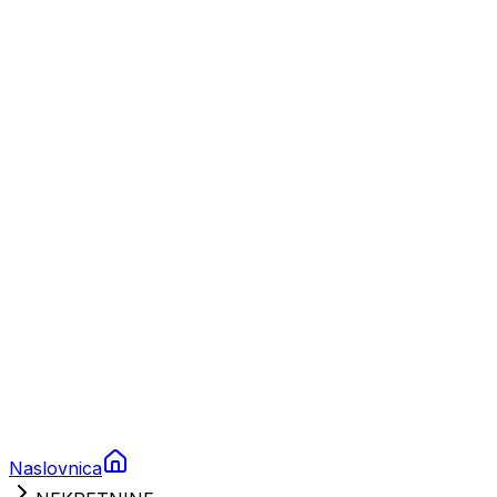
Nautika
Plovila
Charter
Prikolice za plovila
Brodski rezervni dijelovi
Nautička oprema
Brodski motori
Turizam
Apartmani
Sobe
Kuće za odmor
Aranžmani
Naslovnica