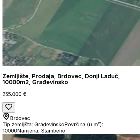
Zemljište, Prodaja, Brdovec, Donji Laduč,
10000m2, Građevinsko
255.000 €
Brdovec
Tip zemljišta: Građevinsko
Površina (u m²):
10000
Namjena: Stambeno