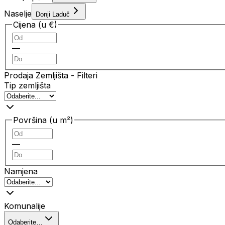
Naselje
Donji Laduč
Cijena (u €)
—
Prodaja Zemljišta
- Filteri
Tip zemljišta
Površina (u m²)
—
Namjena
Komunalije
Odaberite…