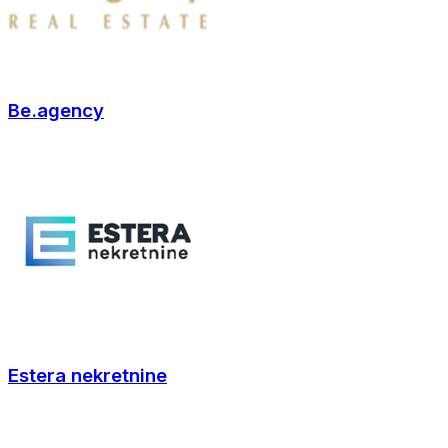
Be.agency
Estera nekretnine