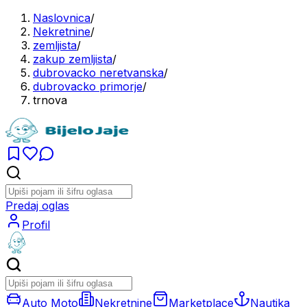
Naslovnica
/
Nekretnine
/
zemljista
/
zakup zemljista
/
dubrovacko neretvanska
/
dubrovacko primorje
/
trnova
Predaj oglas
Profil
Auto Moto
Nekretnine
Marketplace
Nautika