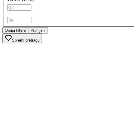
—
Obriši filtere
Primijeni
Spremi pretragu