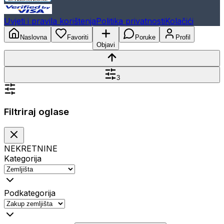
Uvjeti i pravila korištenja
Politika privatnosti
Kolačići
Naslovna
Favoriti
Poruke
Profil
Objavi
3
Filtriraj oglase
NEKRETNINE
Kategorija
Podkategorija