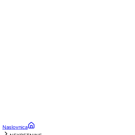
Nautika
Plovila
Charter
Prikolice za plovila
Brodski rezervni dijelovi
Nautička oprema
Brodski motori
Turizam
Apartmani
Sobe
Kuće za odmor
Aranžmani
Naslovnica