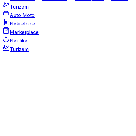
Turizam
Auto Moto
Nekretnine
Marketplace
Nautika
Turizam
Auto Moto
Rabljeni automobili
Novi automobili
Motocikli / motori
Gospodarska vozila
Rezervni dijelovi i oprema
Kamperi i kamp prikolice
Oldtimeri