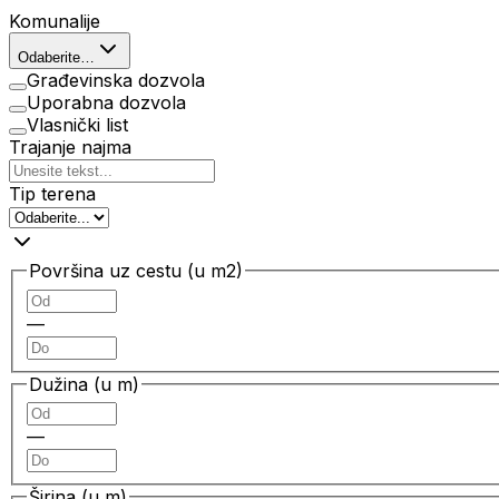
Komunalije
Odaberite…
Građevinska dozvola
Uporabna dozvola
Vlasnički list
Trajanje najma
Tip terena
Površina uz cestu (u m2)
—
Dužina (u m)
—
Širina (u m)