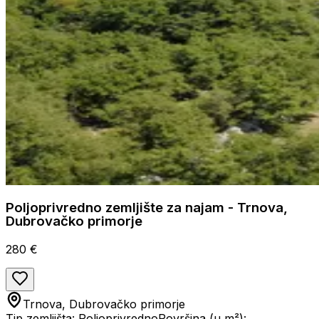
Poljoprivredno zemljište za najam - Trnova,
Dubrovačko primorje
280 €
Trnova, Dubrovačko primorje
Tip zemljišta: Poljoprivredno
Površina (u m²):