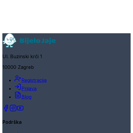
Ul. Buzinski krči 1
10000 Zagreb
Registracija
Prijava
Blog
Podrška