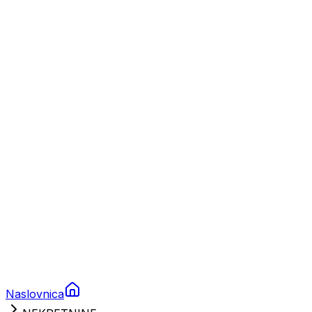
Nautika
Plovila
Charter
Prikolice za plovila
Brodski rezervni dijelovi
Nautička oprema
Brodski motori
Turizam
Apartmani
Sobe
Kuće za odmor
Aranžmani
Naslovnica