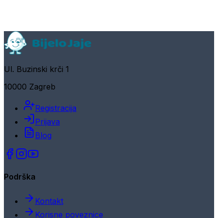
Ul. Buzinski krči 1
10000 Zagreb
Registracija
Prijava
Blog
Podrška
Kontakt
Korisne poveznice