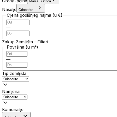
Grad/Općina
Marija Bistrica
Naselje
Odaberite…
Cijena godišnjeg najma (u €)
—
Zakup Zemljišta
- Filteri
Površina (u m²)
—
Tip zemljišta
Namjena
Komunalije