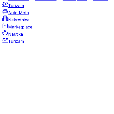
Turizam
Auto Moto
Nekretnine
Marketplace
Nautika
Turizam
Auto Moto
Rabljeni automobili
Novi automobili
Motocikli / motori
Gospodarska vozila
Rezervni dijelovi i oprema
Kamperi i kamp prikolice
Oldtimeri