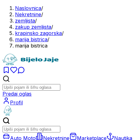
Naslovnica
/
Nekretnine
/
zemljista
/
zakup zemljista
/
krapinsko zagorska
/
marija bistrica
/
marija bistrica
Predaj oglas
Profil
Auto Moto
Nekretnine
Marketplace
Nautika