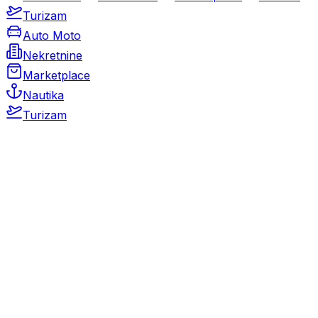
Turizam
Auto Moto
Nekretnine
Marketplace
Nautika
Turizam
Auto Moto
Rabljeni automobili
Novi automobili
Motocikli / motori
Gospodarska vozila
Rezervni dijelovi i oprema
Kamperi i kamp prikolice
Oldtimeri