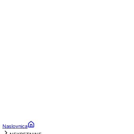
Nautika
Plovila
Charter
Prikolice za plovila
Brodski rezervni dijelovi
Nautička oprema
Brodski motori
Turizam
Apartmani
Sobe
Kuće za odmor
Aranžmani
Naslovnica