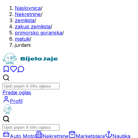
Naslovnica
/
Nekretnine
/
zemljista
/
zakup zemljista
/
primorsko goranska
/
matulji
/
jurdani
Predaj oglas
Profil
Auto Moto
Nekretnine
Marketplace
Nautika