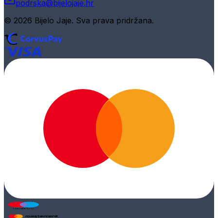
podrska@bijelojaje.hr
© 2026 Bijelo Jaje. Sva prava pridržana.