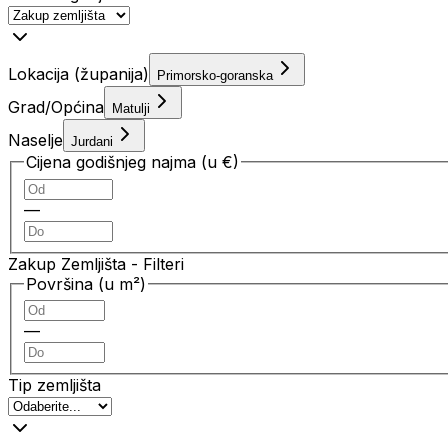
Lokacija (županija)
Primorsko-goranska
Grad/Općina
Matulji
Naselje
Jurdani
Cijena godišnjeg najma (u €)
—
Zakup Zemljišta
- Filteri
Površina (u m²)
—
Tip zemljišta