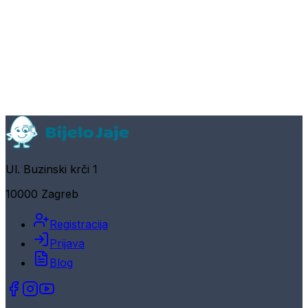
Ul. Buzinski krči 1
10000 Zagreb
Registracija
Prijava
Blog