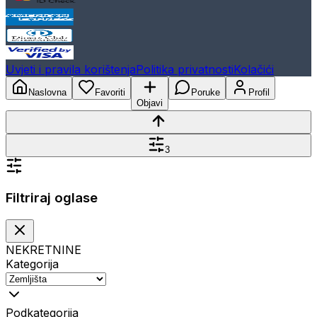
Uvjeti i pravila korištenja
Politika privatnosti
Kolačići
Naslovna
Favoriti
Poruke
Profil
Objavi
3
Filtriraj oglase
NEKRETNINE
Kategorija
Podkategorija