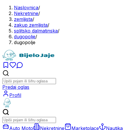
Naslovnica
/
Nekretnine
/
zemljista
/
zakup zemljista
/
splitsko dalmatinska
/
dugopolje
/
dugopolje
Predaj oglas
Profil
Auto Moto
Nekretnine
Marketplace
Nautika