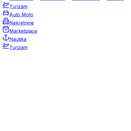
Turizam
Auto Moto
Nekretnine
Marketplace
Nautika
Turizam
Auto Moto
Rabljeni automobili
Novi automobili
Motocikli / motori
Gospodarska vozila
Rezervni dijelovi i oprema
Kamperi i kamp prikolice
Oldtimeri