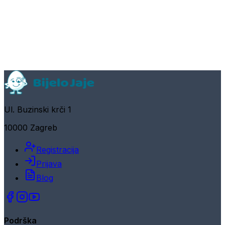
Ul. Buzinski krči 1
10000 Zagreb
Registracija
Prijava
Blog
Podrška