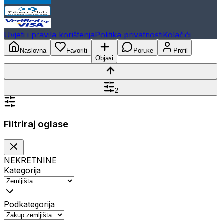
Uvjeti i pravila korištenja
Politika privatnosti
Kolačići
Naslovna
Favoriti
Poruke
Profil
Objavi
2
Filtriraj oglase
NEKRETNINE
Kategorija
Podkategorija