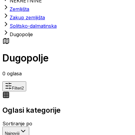
NEKRETNINE
Zemljišta
Zakup zemljišta
Splitsko-dalmatinska
Dugopolje
Dugopolje
0
oglasa
Filteri
2
Oglasi kategorije
Sortiranje po
Najnoviji