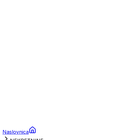
Nautika
Plovila
Charter
Prikolice za plovila
Brodski rezervni dijelovi
Nautička oprema
Brodski motori
Turizam
Apartmani
Sobe
Kuće za odmor
Aranžmani
Naslovnica