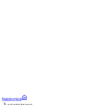
Nautika
Plovila
Charter
Prikolice za plovila
Brodski rezervni dijelovi
Nautička oprema
Brodski motori
Turizam
Apartmani
Sobe
Kuće za odmor
Aranžmani
Naslovnica