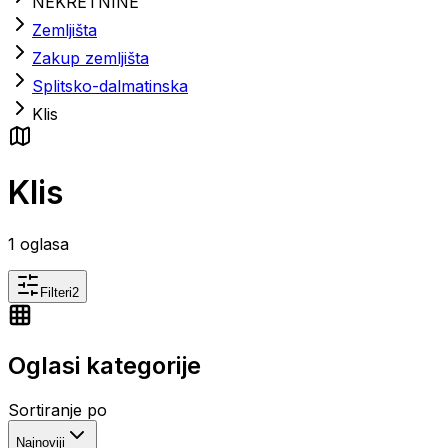
NEKRETNINE
Zemljišta
Zakup zemljišta
Splitsko-dalmatinska
Klis
Klis
1
oglasa
Filteri
2
Oglasi kategorije
Sortiranje po
Najnoviji