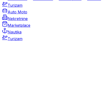
Turizam
Auto Moto
Nekretnine
Marketplace
Nautika
Turizam
Auto Moto
Rabljeni automobili
Novi automobili
Motocikli / motori
Gospodarska vozila
Rezervni dijelovi i oprema
Kamperi i kamp prikolice
Oldtimeri