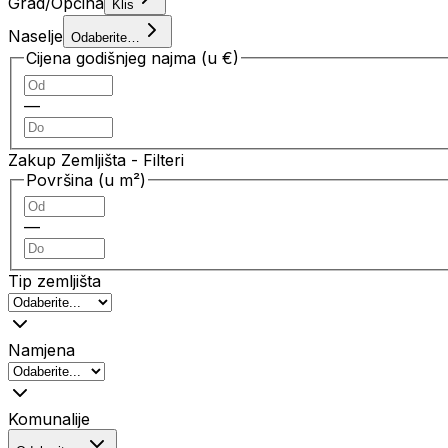
Grad/Općina
Klis
Naselje
Odaberite…
Cijena godišnjeg najma (u €)
—
Zakup Zemljišta
- Filteri
Površina (u m²)
—
Tip zemljišta
Namjena
Komunalije