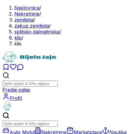
Naslovnica
/
Nekretnine
/
zemljista
/
zakup zemljista
/
splitsko dalmatinska
/
klis
/
klis
Predaj oglas
Profil
Auto Moto
Nekretnine
Marketplace
Nautika