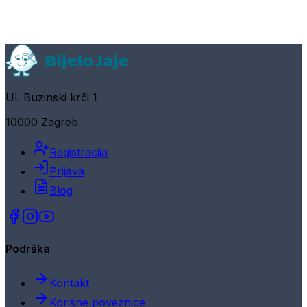
Ul. Buzinski krči 1
10000 Zagreb
Registracija
Prijava
Blog
Podrška
Kontakt
Korisne poveznice