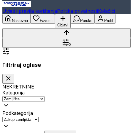
Uvjeti i pravila korištenja
Politika privatnosti
Kolačići
Naslovna
Favoriti
Poruke
Profil
Objavi
3
Filtriraj oglase
NEKRETNINE
Kategorija
Podkategorija