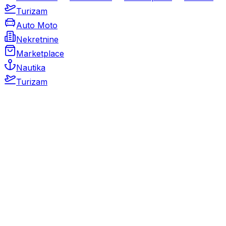
Turizam
Auto Moto
Nekretnine
Marketplace
Nautika
Turizam
Auto Moto
Rabljeni automobili
Novi automobili
Motocikli / motori
Gospodarska vozila
Rezervni dijelovi i oprema
Kamperi i kamp prikolice
Oldtimeri