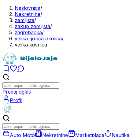
Naslovnica
/
Nekretnine
/
zemljista
/
zakup zemljista
/
zagrebacka
/
velika gorica okolica
/
velika kosnica
Predaj oglas
Profil
Auto Moto
Nekretnine
Marketplace
Nautika