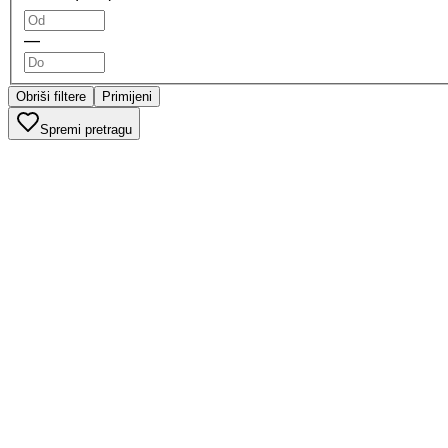
—
Obriši filtere
Primijeni
Spremi pretragu