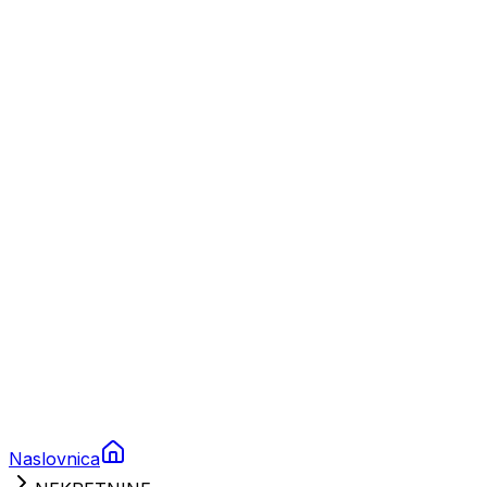
Nautika
Plovila
Charter
Prikolice za plovila
Brodski rezervni dijelovi
Nautička oprema
Brodski motori
Turizam
Apartmani
Sobe
Kuće za odmor
Aranžmani
Naslovnica