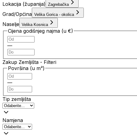
Lokacija (županija)
Zagrebačka
Grad/Općina
Velika Gorica - okolica
Naselje
Velika Kosnica
Cijena godišnjeg najma (u €)
—
Zakup Zemljišta
- Filteri
Površina (u m²)
—
Tip zemljišta
Namjena