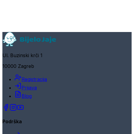
Ul. Buzinski krči 1
10000 Zagreb
Registracija
Prijava
Blog
Podrška