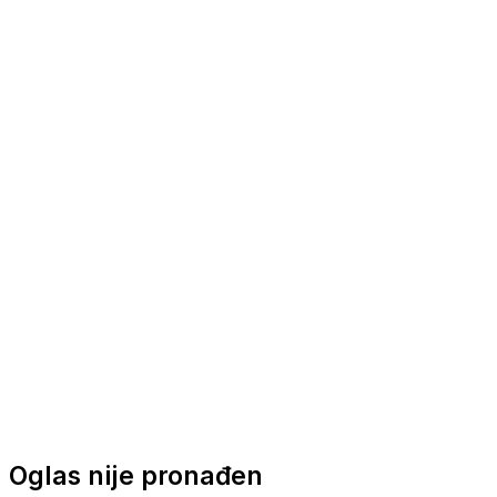
Nautička oprema
Brodski motori
Turizam
Apartmani
Sobe
Kuće za odmor
Aranžmani
Oglas nije pronađen