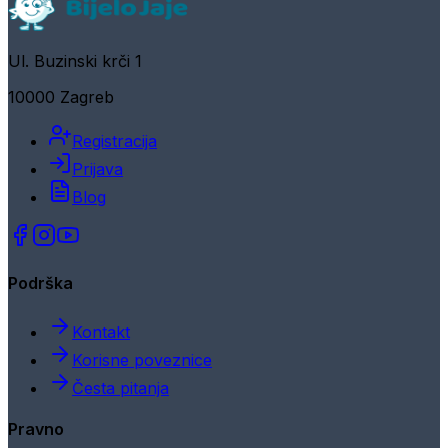
Ul. Buzinski krči 1
10000 Zagreb
Registracija
Prijava
Blog
Podrška
Kontakt
Korisne poveznice
Česta pitanja
Pravno