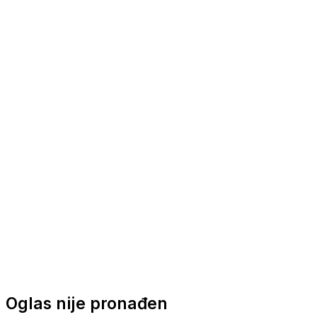
Nautička oprema
Brodski motori
Turizam
Apartmani
Sobe
Kuće za odmor
Aranžmani
Oglas nije pronađen