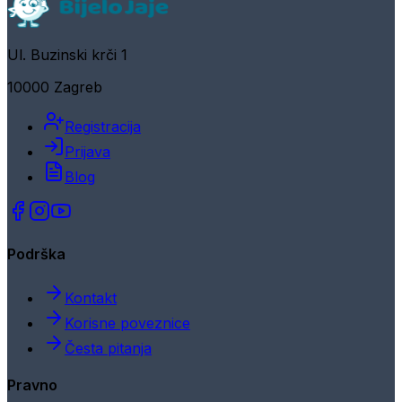
Ul. Buzinski krči 1
10000 Zagreb
Registracija
Prijava
Blog
Podrška
Kontakt
Korisne poveznice
Česta pitanja
Pravno