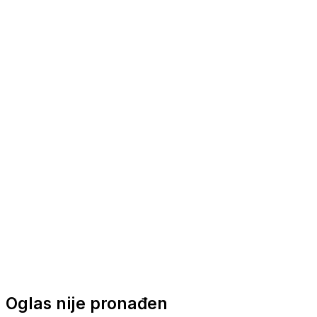
Nautička oprema
Brodski motori
Turizam
Apartmani
Sobe
Kuće za odmor
Aranžmani
Oglas nije pronađen