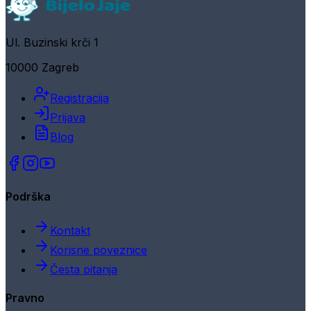
Ul. Buzinski krči 1
10000 Zagreb
Registracija
Prijava
Blog
Podrška
Kontakt
Korisne poveznice
Česta pitanja
Pravno