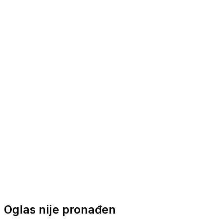
Nautička oprema
Brodski motori
Turizam
Apartmani
Sobe
Kuće za odmor
Aranžmani
Oglas nije pronađen