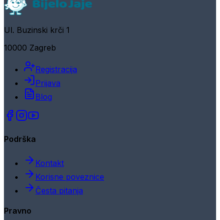
Ul. Buzinski krči 1
10000 Zagreb
Registracija
Prijava
Blog
Podrška
Kontakt
Korisne poveznice
Česta pitanja
Pravno