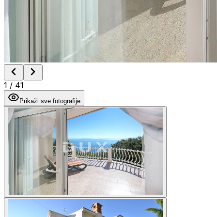
1
/
41
Prikaži sve fotografije