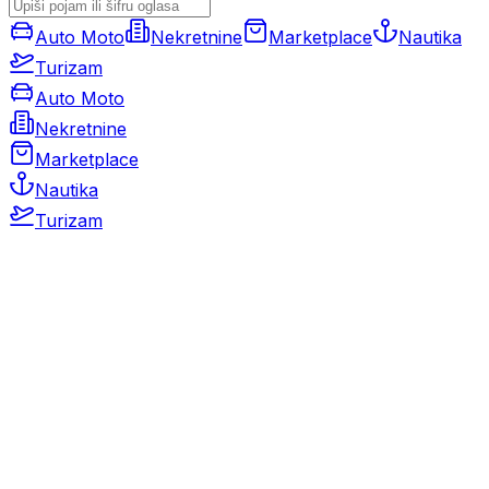
Auto Moto
Nekretnine
Marketplace
Nautika
Turizam
Auto Moto
Nekretnine
Marketplace
Nautika
Turizam
Auto Moto
Rabljeni automobili
Novi automobili
Motocikli / motori
Gospodarska vozila
Rezervni dijelovi i oprema
Kamperi i kamp prikolice