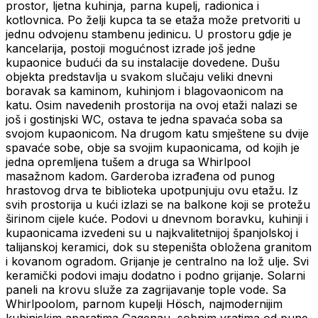
prostor, ljetna kuhinja, parna kupelj, radionica i
kotlovnica. Po želji kupca ta se etaža može pretvoriti u
jednu odvojenu stambenu jedinicu. U prostoru gdje je
kancelarija, postoji mogućnost izrade još jedne
kupaonice budući da su instalacije dovedene. Dušu
objekta predstavlja u svakom slučaju veliki dnevni
boravak sa kaminom, kuhinjom i blagovaonicom na
katu. Osim navedenih prostorija na ovoj etaži nalazi se
još i gostinjski WC, ostava te jedna spavaća soba sa
svojom kupaonicom. Na drugom katu smještene su dvije
spavaće sobe, obje sa svojim kupaonicama, od kojih je
jedna opremljena tušem a druga sa Whirlpool
masažnom kadom. Garderoba izrađena od punog
hrastovog drva te biblioteka upotpunjuju ovu etažu. Iz
svih prostorija u kući izlazi se na balkone koji se protežu
širinom cijele kuće. Podovi u dnevnom boravku, kuhinji i
kupaonicama izvedeni su u najkvalitetnijoj španjolskoj i
talijanskoj keramici, dok su stepeništa obložena granitom
i kovanom ogradom. Grijanje je centralno na lož ulje. Svi
keramički podovi imaju dodatno i podno grijanje. Solarni
paneli na krovu služe za zagrijavanje tople vode. Sa
Whirlpoolom, parnom kupelji Hösch, najmodernijim