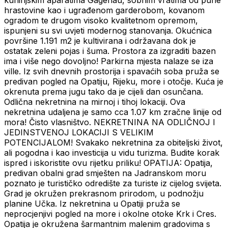
kuhinjskim aparatima Gagenau, sobnim vratima od pune
hrastovine kao i ugrađenom garderobom, kovanom
ogradom te drugom visoko kvalitetnom opremom,
ispunjeni su svi uvjeti modernog stanovanja. Okućnica
površine 1.191 m2 je kultivirana i održavana dok je
ostatak zeleni pojas i šuma. Prostora za izgraditi bazen
ima i više nego dovoljno! Parkirna mjesta nalaze se iza
ville. Iz svih dnevnih prostorija i spavaćih soba pruža se
predivan pogled na Opatiju, Rijeku, more i otočje. Kuća je
okrenuta prema jugu tako da je cijeli dan osunčana.
Odlična nekretnina na mirnoj i tihoj lokaciji. Ova
nekretnina udaljena je samo cca 1.07 km zračne linije od
mora! Čisto vlasništvo. NEKRETNINA NA ODLIČNOJ I
JEDINSTVENOJ LOKACIJI S VELIKIM
POTENCIJALOM! Svakako nekretnina za obiteljski život,
ali pogodna i kao investicija u vidu turizma. Budite korak
ispred i iskoristite ovu rijetku priliku! OPATIJA: Opatija,
predivan obalni grad smješten na Jadranskom moru
poznato je turističko odredište za turiste iz cijelog svijeta.
Grad je okružen prekrasnom prirodom, u podnožju
planine Učka. Iz nekretnina u Opatiji pruža se
neprocjenjivi pogled na more i okolne otoke Krk i Cres.
Opatija je okružena šarmantnim malenim gradovima s