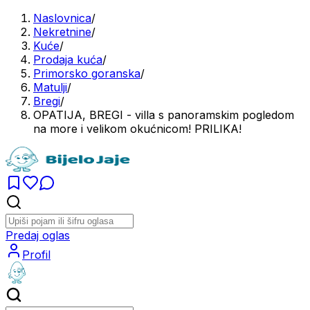
Naslovnica
/
Nekretnine
/
Kuće
/
Prodaja kuća
/
Primorsko goranska
/
Matulji
/
Bregi
/
OPATIJA, BREGI - villa s panoramskim pogledom
na more i velikom okućnicom! PRILIKA!
Predaj oglas
Profil