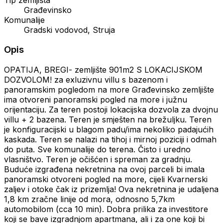
Građevinsko
Komunalije
Gradski vodovod, Struja
Opis
OPATIJA, BREGI- zemljište 901m2 S LOKACIJSKOM
DOZVOLOM! za exluzivnu villu s bazenom i
panoramskim pogledom na more Građevinsko zemljište
ima otvoreni panoramski pogled na more i južnu
orijentaciju. Za teren postoji lokacijska dozvola za dvojnu
villu + 2 bazena. Teren je smješten na brežuljku. Teren
je konfiguracijski u blagom padu/ima nekoliko padajućih
kaskada. Teren se nalazi na tihoj i mirnoj poziciji i odmah
do puta. Sve komunalije do terena. Čisto i uredno
vlasništvo. Teren je očišćen i spreman za gradnju.
Buduće izgrađena nekretnina na ovoj parceli bi imala
panoramski otvoreni pogled na more, cijeli Kvarnerski
zaljev i otoke čak iz prizemlja! Ova nekretnina je udaljena
1,8 km zračne linije od mora, odnosno 5,7km
automobilom (cca 10 min). Dobra prilika za investitore
koji se bave izgradnjom apartmana, ali i za one koji bi