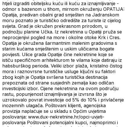
htjeli izgraditi obiteljsku kuću ili kuću za iznajmljivanje -
odmor s bazenom u tihom, mirnom okruženju OPATIJA:
Opatija, predivan obalni grad smješten na Jadranskom
moru poznato je turističko odredište za turiste iz cijelog
svijeta. Grad je okružen prekrasnom prirodom, u
podnožju planine Učka. Iz nekretnina u Opatiji pruža se
neprocjenjivi pogled na more i okolne otoke Krk i Cres.
Opatija je okružena šarmantnim malenim gradovima s
starim kućama smještenim u uskim uličicama bogate
povijesti. Ulice grada Opatije čine nekretnine koje se
ističu specifičnom arhitekturom te vilama koje datiraju iz
habsburškog perioda. Veliki izbor plaža, kristalno čistog
mora i raznovrsne turističke usluge ključni su faktori
zbog kojih je Opatija svršena turistička destinacija
prepoznata od strane susjednih zemalja kao odličan
investicijski izbor. Cijene nekretnina na ovom području
rastu, popunjenost iznajmljivanja je izvrsna što je
uzrokovalo povrat investicije od 5% do 10% i privlačenje
inozemnih ulagača. Poštovani klijenti, agencijska
provizija naplaćuje se u skladu s Općim uvjetima
poslovanja: www.dux-nekretnine.hr/opci-uvjeti-
poslovanja Poštovani potencijalni kupci, najmoprimci i