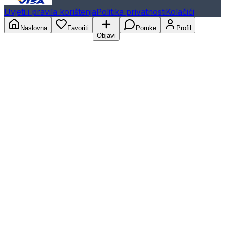
Uvjeti i pravila korištenja
Politika privatnosti
Kolačići
Naslovna
Favoriti
Poruke
Profil
Objavi