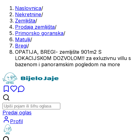
Naslovnica
/
Nekretnine
/
Zemljišta
/
Prodaja zemljišta
/
Primorsko goranska
/
Matulji
/
Bregi
/
OPATIJA, BREGI- zemljište 901m2 S
LOKACIJSKOM DOZVOLOM!! za exluzivnu villu s
bazenom i panoramskim pogledom na more
Predaj oglas
Profil