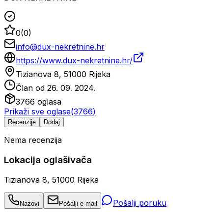
0
(
0
)
info@dux-nekretnine.hr
https://www.dux-nekretnine.hr/
Tizianova 8, 51000 Rijeka
Član od
26. 09. 2024.
3766
oglasa
Prikaži sve oglase
(
3766
)
Recenzije
Dodaj
Nema recenzija
Lokacija oglašivača
Tizianova 8, 51000 Rijeka
Pošalji poruku
Nazovi
Pošalji e-mail