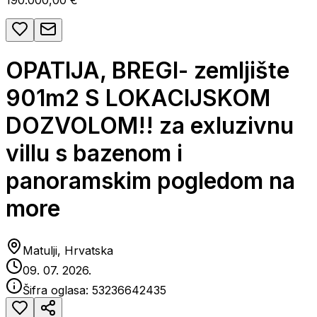
190.000,00 €
OPATIJA, BREGI- zemljište
901m2 S LOKACIJSKOM
DOZVOLOM!! za exluzivnu
villu s bazenom i
panoramskim pogledom na
more
Matulji, Hrvatska
09. 07. 2026.
Šifra oglasa:
53236642435