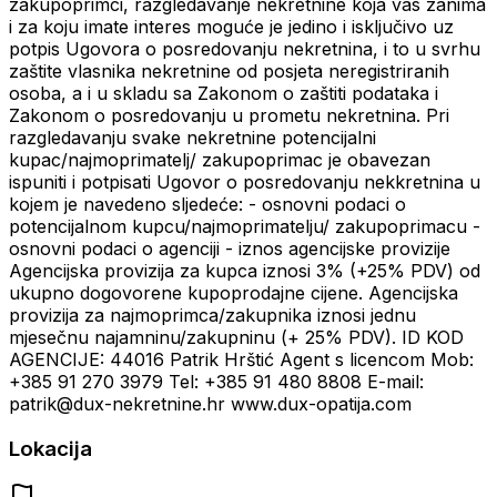
zakupoprimci, razgledavanje nekretnine koja vas zanima
i za koju imate interes moguće je jedino i isključivo uz
potpis Ugovora o posredovanju nekretnina, i to u svrhu
zaštite vlasnika nekretnine od posjeta neregistriranih
osoba, a i u skladu sa Zakonom o zaštiti podataka i
Zakonom o posredovanju u prometu nekretnina. Pri
razgledavanju svake nekretnine potencijalni
kupac/najmoprimatelj/ zakupoprimac je obavezan
ispuniti i potpisati Ugovor o posredovanju nekkretnina u
kojem je navedeno sljedeće: - osnovni podaci o
potencijalnom kupcu/najmoprimatelju/ zakupoprimacu -
osnovni podaci o agenciji - iznos agencijske provizije
Agencijska provizija za kupca iznosi 3% (+25% PDV) od
ukupno dogovorene kupoprodajne cijene. Agencijska
provizija za najmoprimca/zakupnika iznosi jednu
mjesečnu najamninu/zakupninu (+ 25% PDV). ID KOD
AGENCIJE: 44016 Patrik Hrštić Agent s licencom Mob:
+385 91 270 3979 Tel: +385 91 480 8808 E-mail:
patrik@dux-nekretnine.hr www.dux-opatija.com
Lokacija