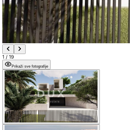
1
/
19
Prikaži sve fotografije