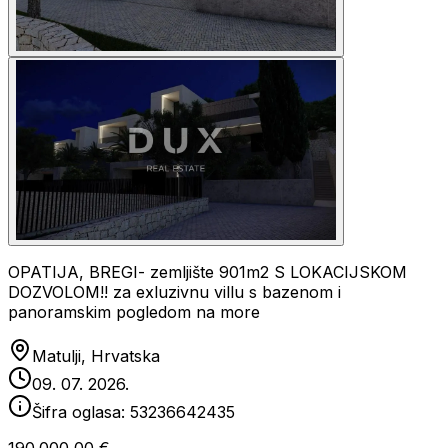
OPATIJA, BREGI- zemljište 901m2 S LOKACIJSKOM
DOZVOLOM!! za exluzivnu villu s bazenom i
panoramskim pogledom na more
Matulji, Hrvatska
09. 07. 2026.
Šifra oglasa:
53236642435