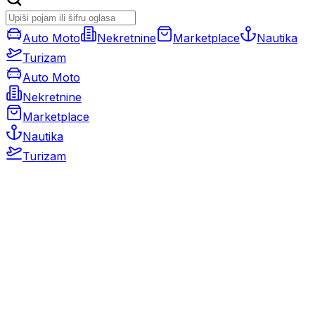
Auto Moto
Nekretnine
Marketplace
Nautika
Turizam
Auto Moto
Nekretnine
Marketplace
Nautika
Turizam
Auto Moto
Rabljeni automobili
Novi automobili
Motocikli / motori
Gospodarska vozila
Rezervni dijelovi i oprema