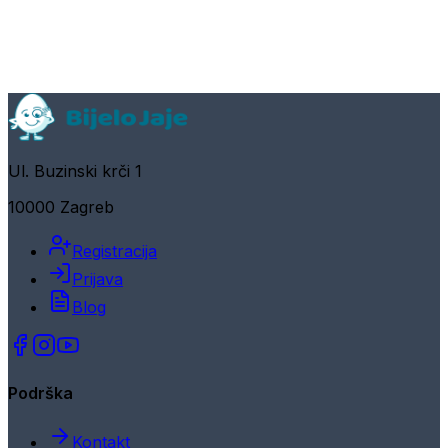
Ul. Buzinski krči 1
10000 Zagreb
Registracija
Prijava
Blog
Podrška
Kontakt