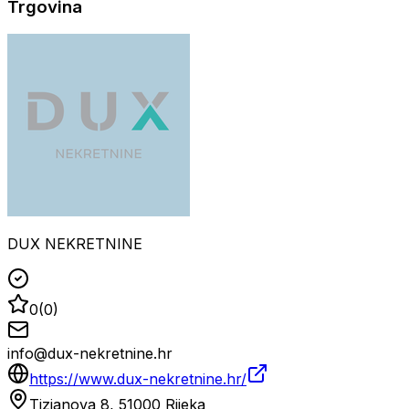
Trgovina
DUX NEKRETNINE
0
(
0
)
info@dux-nekretnine.hr
https://www.dux-nekretnine.hr/
Tizianova 8, 51000 Rijeka