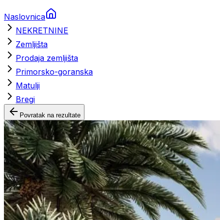
Naslovnica
NEKRETNINE
Zemljišta
Prodaja zemljišta
Primorsko-goranska
Matulji
Bregi
Povratak na rezultate