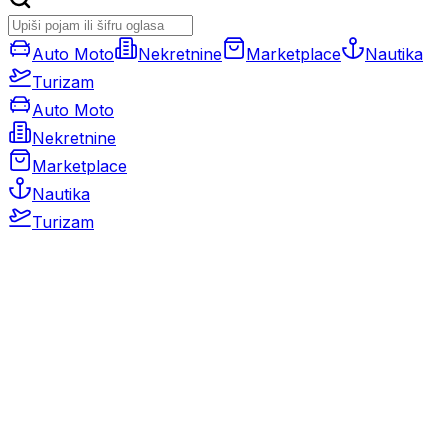
Auto Moto
Nekretnine
Marketplace
Nautika
Turizam
Auto Moto
Nekretnine
Marketplace
Nautika
Turizam
Auto Moto
Rabljeni automobili
Novi automobili
Motocikli / motori
Gospodarska vozila
Rezervni dijelovi i oprema