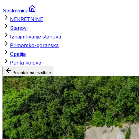
Naslovnica
NEKRETNINE
Stanovi
Iznajmljivanje stanova
Primorsko-goranska
Opatija
Punta kolova
Povratak na rezultate