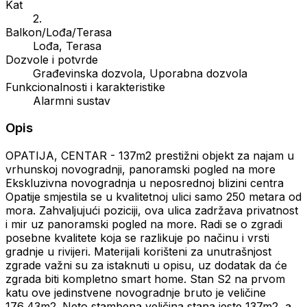
Kat
2.
Balkon/Lođa/Terasa
Lođa, Terasa
Dozvole i potvrde
Građevinska dozvola, Uporabna dozvola
Funkcionalnosti i karakteristike
Alarmni sustav
Opis
OPATIJA, CENTAR - 137m2 prestižni objekt za najam u
vrhunskoj novogradnji, panoramski pogled na more
Ekskluzivna novogradnja u neposrednoj blizini centra
Opatije smjestila se u kvalitetnoj ulici samo 250 metara od
mora. Zahvaljujući poziciji, ova ulica zadržava privatnost
i mir uz panoramski pogled na more. Radi se o zgradi
posebne kvalitete koja se razlikuje po načinu i vrsti
gradnje u rivijeri. Materijali korišteni za unutrašnjost
zgrade važni su za istaknuti u opisu, uz dodatak da će
zgrada biti kompletno smart home. Stan S2 na prvom
katu ove jedinstvene novogradnje bruto je veličine
176,43m2. Neto stambena veličina stana jeste 137m2, a