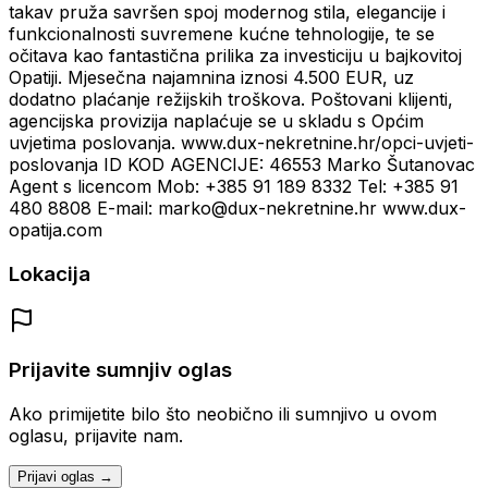
takav pruža savršen spoj modernog stila, elegancije i
funkcionalnosti suvremene kućne tehnologije, te se
očitava kao fantastična prilika za investiciju u bajkovitoj
Opatiji. Mjesečna najamnina iznosi 4.500 EUR, uz
dodatno plaćanje režijskih troškova. Poštovani klijenti,
agencijska provizija naplaćuje se u skladu s Općim
uvjetima poslovanja. www.dux-nekretnine.hr/opci-uvjeti-
poslovanja ID KOD AGENCIJE: 46553 Marko Šutanovac
Agent s licencom Mob: +385 91 189 8332 Tel: +385 91
480 8808 E-mail: marko@dux-nekretnine.hr www.dux-
opatija.com
Lokacija
Prijavite sumnjiv oglas
Ako primijetite bilo što neobično ili sumnjivo u ovom
oglasu, prijavite nam.
Prijavi oglas →