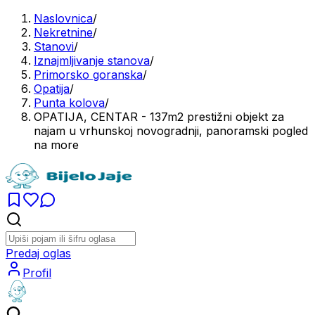
Naslovnica
/
Nekretnine
/
Stanovi
/
Iznajmljivanje stanova
/
Primorsko goranska
/
Opatija
/
Punta kolova
/
OPATIJA, CENTAR - 137m2 prestižni objekt za
najam u vrhunskoj novogradnji, panoramski pogled
na more
Predaj oglas
Profil