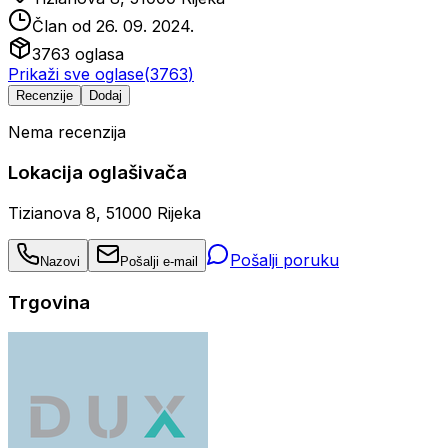
Član od
26. 09. 2024.
3763
oglasa
Prikaži sve oglase
(
3763
)
Recenzije
Dodaj
Nema recenzija
Lokacija oglašivača
Tizianova 8, 51000 Rijeka
Pošalji poruku
Nazovi
Pošalji e-mail
Trgovina