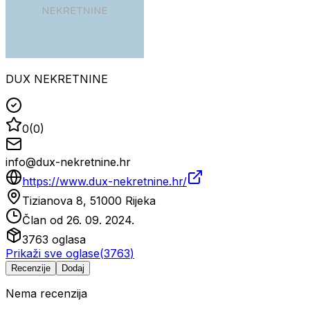
DUX NEKRETNINE
0
(
0
)
info@dux-nekretnine.hr
https://www.dux-nekretnine.hr/
Tizianova 8, 51000 Rijeka
Član od
26. 09. 2024.
3763
oglasa
Prikaži sve oglase
(
3763
)
Recenzije
Dodaj
Nema recenzija