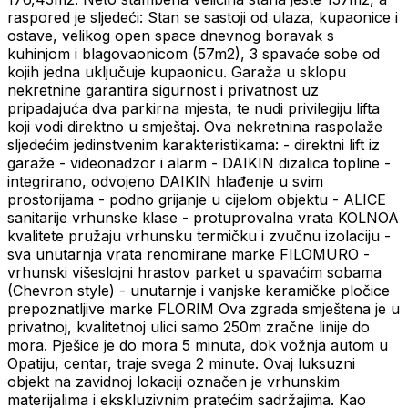
raspored je sljedeći: Stan se sastoji od ulaza, kupaonice i
ostave, velikog open space dnevnog boravak s
kuhinjom i blagovaonicom (57m2), 3 spavaće sobe od
kojih jedna uključuje kupaonicu. Garaža u sklopu
nekretnine garantira sigurnost i privatnost uz
pripadajuća dva parkirna mjesta, te nudi privilegiju lifta
koji vodi direktno u smještaj. Ova nekretnina raspolaže
sljedećim jedinstvenim karakteristikama: - direktni lift iz
garaže - videonadzor i alarm - DAIKIN dizalica topline -
integrirano, odvojeno DAIKIN hlađenje u svim
prostorijama - podno grijanje u cijelom objektu - ALICE
sanitarije vrhunske klase - protuprovalna vrata KOLNOA
kvalitete pružaju vrhunsku termičku i zvučnu izolaciju -
sva unutarnja vrata renomirane marke FILOMURO -
vrhunski višeslojni hrastov parket u spavaćim sobama
(Chevron style) - unutarnje i vanjske keramičke pločice
prepoznatljive marke FLORIM Ova zgrada smještena je u
privatnoj, kvalitetnoj ulici samo 250m zračne linije do
mora. Pješice je do mora 5 minuta, dok vožnja autom u
Opatiju, centar, traje svega 2 minute. Ovaj luksuzni
objekt na zavidnoj lokaciji označen je vrhunskim
materijalima i ekskluzivnim pratećim sadržajima. Kao