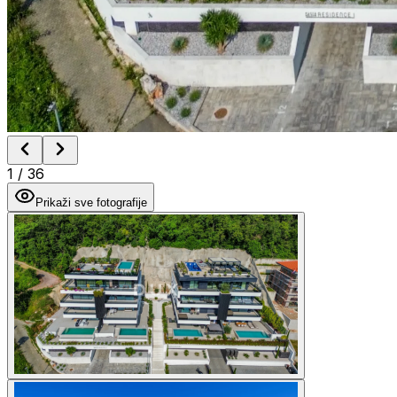
1
/
36
Prikaži sve fotografije