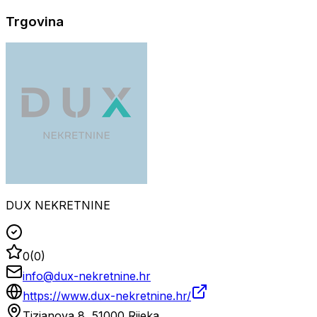
Trgovina
DUX NEKRETNINE
0
(
0
)
info@dux-nekretnine.hr
https://www.dux-nekretnine.hr/
Tizianova 8, 51000 Rijeka