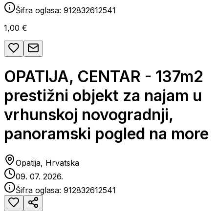
Šifra oglasa:
912832612541
1,00 €
OPATIJA, CENTAR - 137m2
prestižni objekt za najam u
vrhunskoj novogradnji,
panoramski pogled na more
Opatija, Hrvatska
09. 07. 2026.
Šifra oglasa:
912832612541