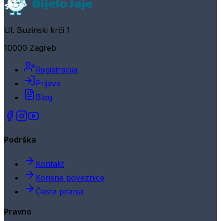
Ul. Buzinski krči 1
10000 Zagreb
Registracija
Prijava
Blog
Podrška
Kontakt
Korisne poveznice
Česta pitanja
Pravno