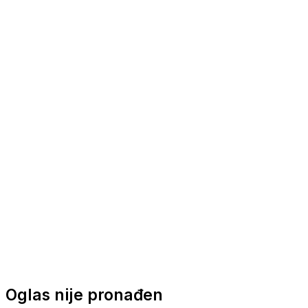
Nautička oprema
Brodski motori
Turizam
Apartmani
Sobe
Kuće za odmor
Aranžmani
Oglas nije pronađen