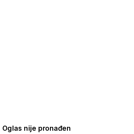
Nautička oprema
Brodski motori
Turizam
Apartmani
Sobe
Kuće za odmor
Aranžmani
Oglas nije pronađen