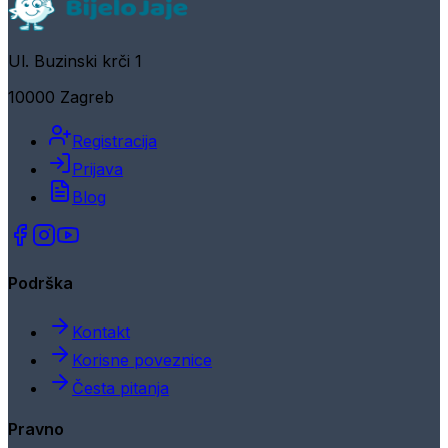
Ul. Buzinski krči 1
10000 Zagreb
Registracija
Prijava
Blog
Podrška
Kontakt
Korisne poveznice
Česta pitanja
Pravno