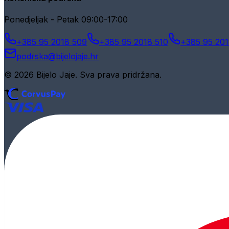
Ponedjeljak - Petak 09:00-17:00
+385 95 2018 509
+385 95 2018 510
+385 95 201
podrska@bijelojaje.hr
© 2026 Bijelo Jaje. Sva prava pridržana.