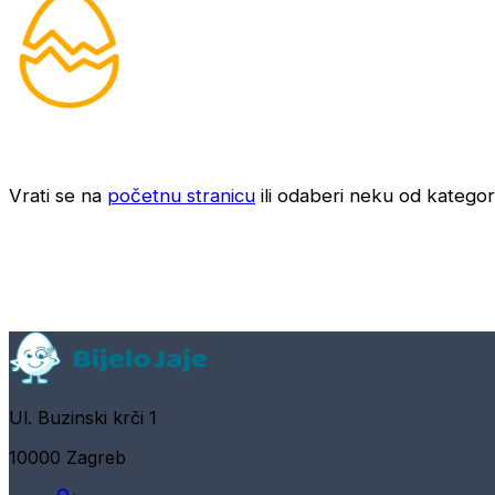
Vrati se na
početnu stranicu
ili odaberi neku od kategori
Ul. Buzinski krči 1
10000 Zagreb