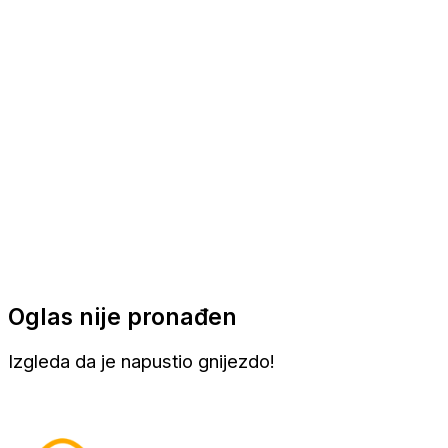
Apartmani
Sobe
Kuće za odmor
Aranžmani
Oglas nije pronađen
Izgleda da je napustio gnijezdo!