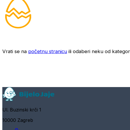
Vrati se na
početnu stranicu
ili odaberi neku od kategori
Ul. Buzinski krči 1
10000 Zagreb