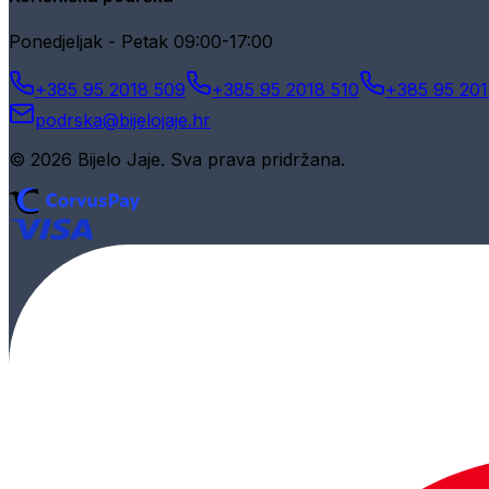
Ponedjeljak - Petak 09:00-17:00
+385 95 2018 509
+385 95 2018 510
+385 95 201
podrska@bijelojaje.hr
© 2026 Bijelo Jaje. Sva prava pridržana.