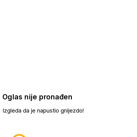
Apartmani
Sobe
Kuće za odmor
Aranžmani
Oglas nije pronađen
Izgleda da je napustio gnijezdo!