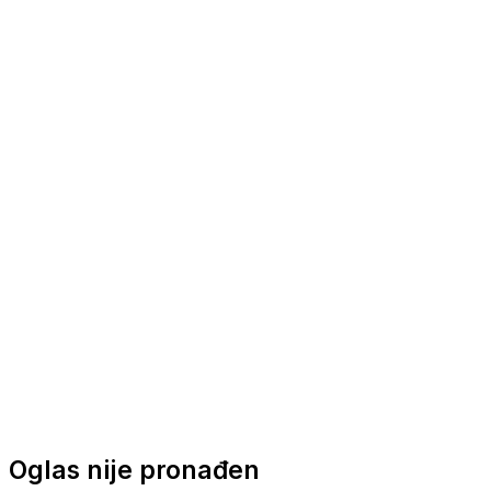
Nautička oprema
Brodski motori
Turizam
Apartmani
Sobe
Kuće za odmor
Aranžmani
Oglas nije pronađen