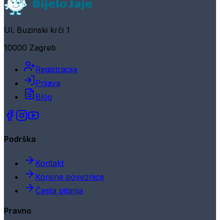
Ul. Buzinski krči 1
10000 Zagreb
Registracija
Prijava
Blog
Podrška
Kontakt
Korisne poveznice
Česta pitanja
Pravno