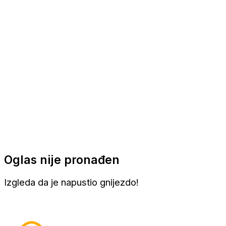
Apartmani
Sobe
Kuće za odmor
Aranžmani
Oglas nije pronađen
Izgleda da je napustio gnijezdo!