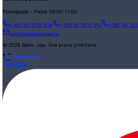
Ponedjeljak - Petak 09:00-17:00
+385 95 2018 509
+385 95 2018 510
+385 95 201
podrska@bijelojaje.hr
© 2026 Bijelo Jaje. Sva prava pridržana.