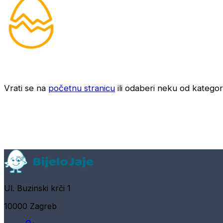
Vrati se na
početnu stranicu
ili odaberi neku od kategori
Ul. Buzinski krči 1
10000 Zagreb