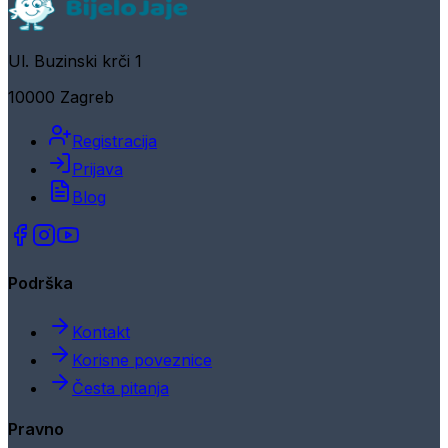
Ul. Buzinski krči 1
10000 Zagreb
Registracija
Prijava
Blog
Podrška
Kontakt
Korisne poveznice
Česta pitanja
Pravno