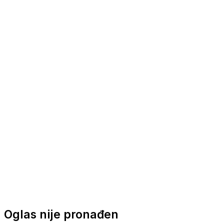
Nautička oprema
Brodski motori
Turizam
Apartmani
Sobe
Kuće za odmor
Aranžmani
Oglas nije pronađen