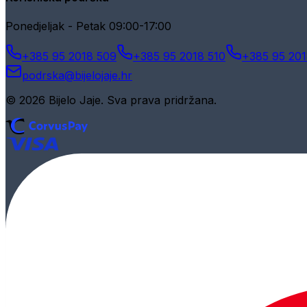
Ponedjeljak - Petak 09:00-17:00
+385 95 2018 509
+385 95 2018 510
+385 95 201
podrska@bijelojaje.hr
© 2026 Bijelo Jaje. Sva prava pridržana.