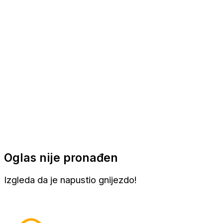
Apartmani
Sobe
Kuće za odmor
Aranžmani
Oglas nije pronađen
Izgleda da je napustio gnijezdo!