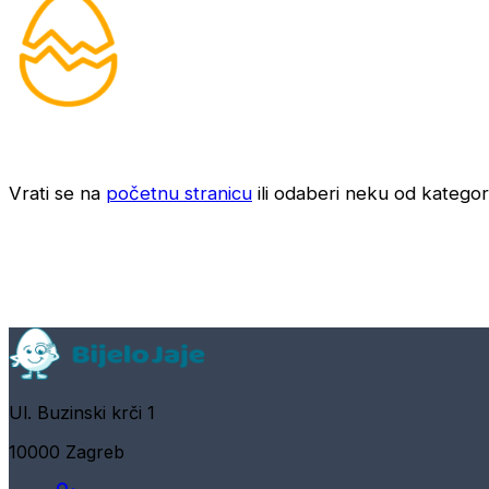
Vrati se na
početnu stranicu
ili odaberi neku od kategori
Ul. Buzinski krči 1
10000 Zagreb