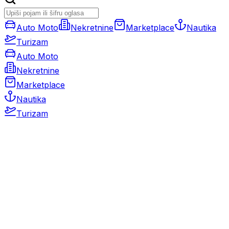
Auto Moto
Nekretnine
Marketplace
Nautika
Turizam
Auto Moto
Nekretnine
Marketplace
Nautika
Turizam
Auto Moto
Rabljeni automobili
Novi automobili
Motocikli / motori
Gospodarska vozila
Rezervni dijelovi i oprema