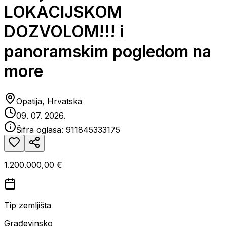
LOKACIJSKOM
DOZVOLOM!!! i
panoramskim pogledom na
more
Opatija, Hrvatska
09. 07. 2026.
Šifra oglasa:
911845333175
1.200.000,00 €
Tip zemljišta
Građevinsko