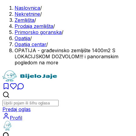
Naslovnica
/
Nekretnine
/
Zemljišta
/
Prodaja zemljišta
/
Primorsko goranska
/
Opatija
/
Opatija centar
/
OPATIJA - građevinsko zemljište 1400m2 S
LOKACIJSKOM DOZVOLOM!!! i panoramskim
pogledom na more
Predaj oglas
Profil