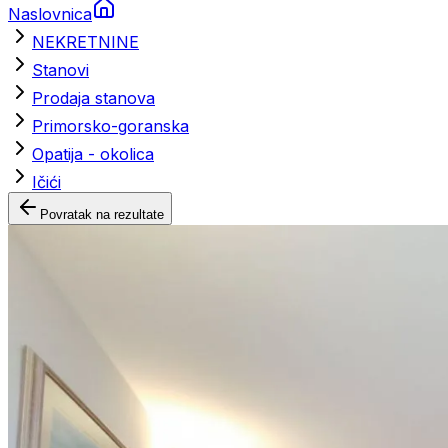
Naslovnica
NEKRETNINE
Stanovi
Prodaja stanova
Primorsko-goranska
Opatija - okolica
Ičići
Povratak na rezultate