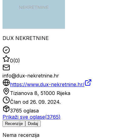
DUX NEKRETNINE
0
(
0
)
info@dux-nekretnine.hr
https://www.dux-nekretnine.hr/
Tizianova 8, 51000 Rijeka
Član od
26. 09. 2024.
3765
oglasa
Prikaži sve oglase
(
3765
)
Recenzije
Dodaj
Nema recenzija