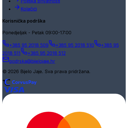
Politika privatnosti
Kolačići
Korisnička podrška
Ponedjeljak - Petak 09:00-17:00
+385 95 2018 509
+385 95 2018 510
+385 95
2018 511
+385 95 2018 512
podrska@bijelojaje.hr
© 2026 Bijelo Jaje. Sva prava pridržana.