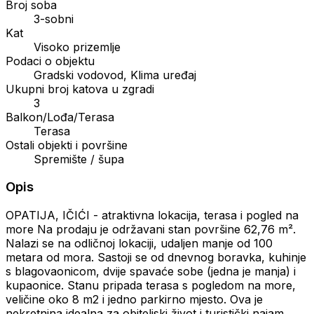
Broj soba
3-sobni
Kat
Visoko prizemlje
Podaci o objektu
Gradski vodovod, Klima uređaj
Ukupni broj katova u zgradi
3
Balkon/Lođa/Terasa
Terasa
Ostali objekti i površine
Spremište / šupa
Opis
OPATIJA, IČIĆI - atraktivna lokacija, terasa i pogled na
more Na prodaju je održavani stan površine 62,76 m².
Nalazi se na odličnoj lokaciji, udaljen manje od 100
metara od mora. Sastoji se od dnevnog boravka, kuhinje
s blagovaonicom, dvije spavaće sobe (jedna je manja) i
kupaonice. Stanu pripada terasa s pogledom na more,
veličine oko 8 m2 i jedno parkirno mjesto. Ova je
nekretnina idealna za obiteljski život i turistički najam.