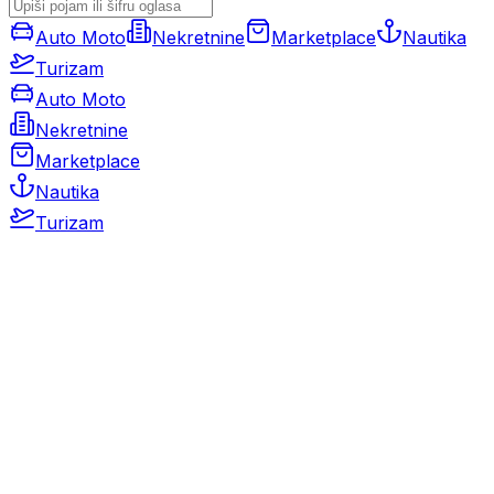
Auto Moto
Nekretnine
Marketplace
Nautika
Turizam
Auto Moto
Nekretnine
Marketplace
Nautika
Turizam
Auto Moto
Rabljeni automobili
Novi automobili
Motocikli / motori
Gospodarska vozila
Rezervni dijelovi i oprema
Kamperi i kamp prikolice