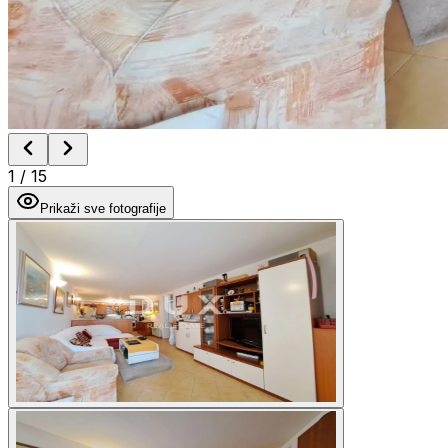
1
/
15
Prikaži sve fotografije