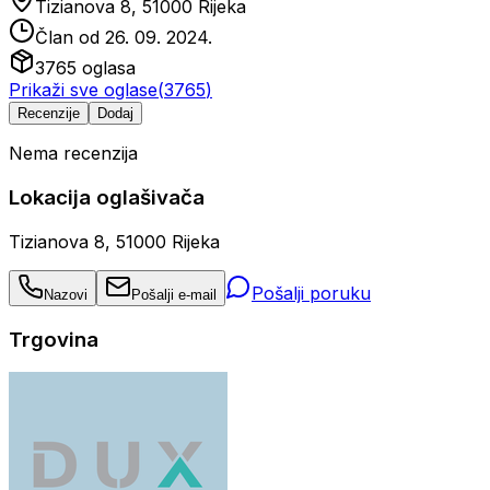
Tizianova 8, 51000 Rijeka
Član od
26. 09. 2024.
3765
oglasa
Prikaži sve oglase
(
3765
)
Recenzije
Dodaj
Nema recenzija
Lokacija oglašivača
Tizianova 8, 51000 Rijeka
Pošalji poruku
Nazovi
Pošalji e-mail
Trgovina