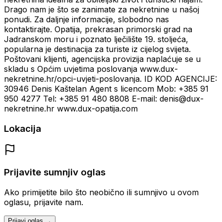
Drago nam je što se zanimate za nekretnine u našoj
ponudi. Za daljnje informacije, slobodno nas
kontaktirajte. Opatija, prekrasan primorski grad na
Jadranskom moru i poznato lječilište 19. stoljeća,
popularna je destinacija za turiste iz cijelog svijeta.
Poštovani klijenti, agencijska provizija naplaćuje se u
skladu s Općim uvjetima poslovanja www.dux-
nekretnine.hr/opci-uvjeti-poslovanja. ID KOD AGENCIJE:
30946 Denis Kaštelan Agent s licencom Mob: +385 91
950 4277 Tel: +385 91 480 8808 E-mail: denis@dux-
nekretnine.hr www.dux-opatija.com
Lokacija
Prijavite sumnjiv oglas
Ako primijetite bilo što neobično ili sumnjivo u ovom
oglasu, prijavite nam.
Prijavi oglas →