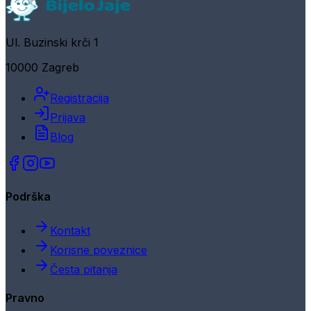
Ul. Buzinski krči 1
10000 Zagreb
Registracija
Prijava
Blog
Podrška
Kontakt
Korisne poveznice
Česta pitanja
Pravno