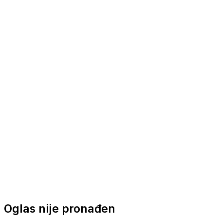
Nautička oprema
Brodski motori
Turizam
Apartmani
Sobe
Kuće za odmor
Aranžmani
Oglas nije pronađen