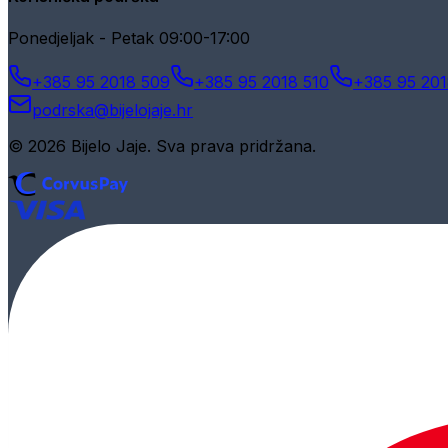
Ponedjeljak - Petak 09:00-17:00
+385 95 2018 509
+385 95 2018 510
+385 95 201
podrska@bijelojaje.hr
© 2026 Bijelo Jaje. Sva prava pridržana.