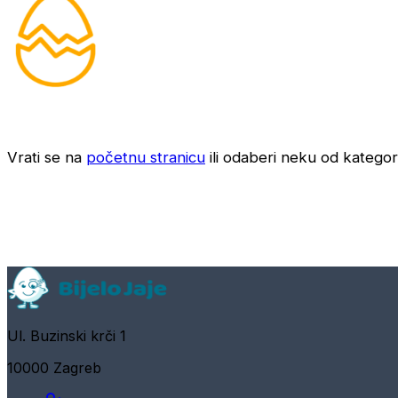
Vrati se na
početnu stranicu
ili odaberi neku od kategori
Ul. Buzinski krči 1
10000 Zagreb