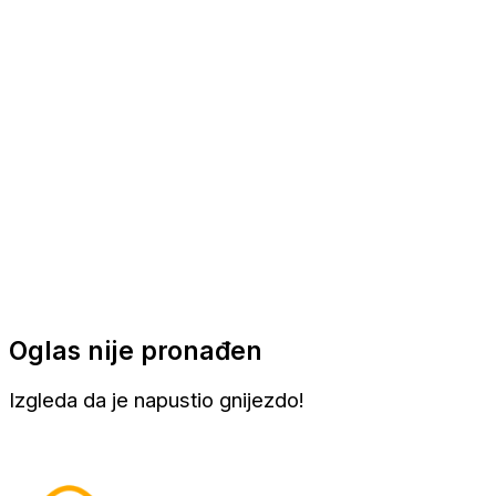
Apartmani
Sobe
Kuće za odmor
Aranžmani
Oglas nije pronađen
Izgleda da je napustio gnijezdo!