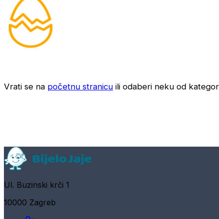
Vrati se na
početnu stranicu
ili odaberi neku od kategori
Ul. Buzinski krči 1
10000 Zagreb