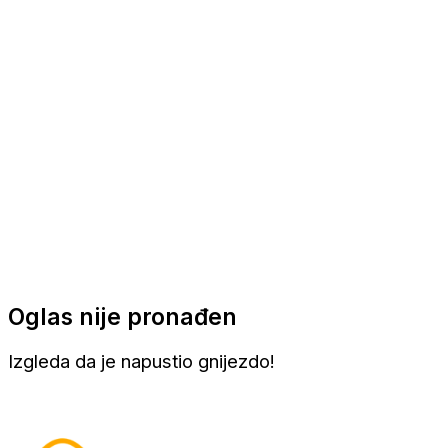
Apartmani
Sobe
Kuće za odmor
Aranžmani
Oglas nije pronađen
Izgleda da je napustio gnijezdo!