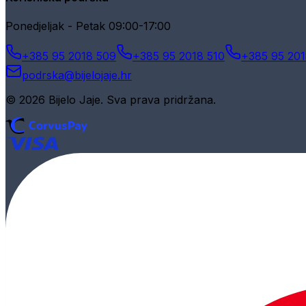
Ponedjeljak - Petak 09:00-17:00
+385 95 2018 509
+385 95 2018 510
+385 95 201
podrska@bijelojaje.hr
© 2026 Bijelo Jaje. Sva prava pridržana.