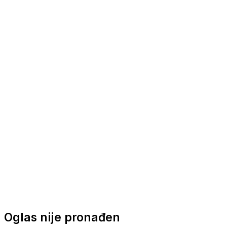
Nautička oprema
Brodski motori
Turizam
Apartmani
Sobe
Kuće za odmor
Aranžmani
Oglas nije pronađen