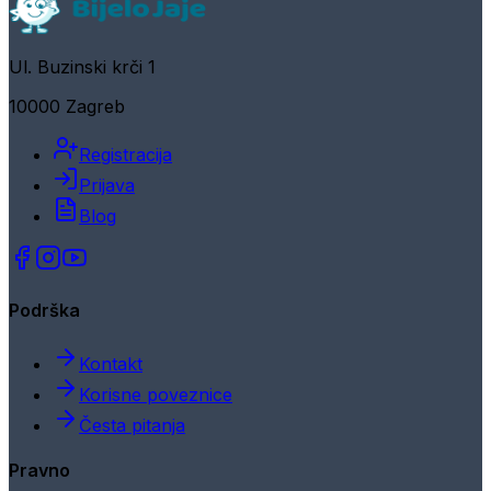
Ul. Buzinski krči 1
10000 Zagreb
Registracija
Prijava
Blog
Podrška
Kontakt
Korisne poveznice
Česta pitanja
Pravno