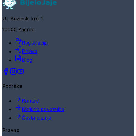
Ul. Buzinski krči 1
10000 Zagreb
Registracija
Prijava
Blog
Podrška
Kontakt
Korisne poveznice
Česta pitanja
Pravno