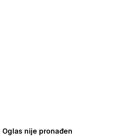
Nautička oprema
Brodski motori
Turizam
Apartmani
Sobe
Kuće za odmor
Aranžmani
Oglas nije pronađen