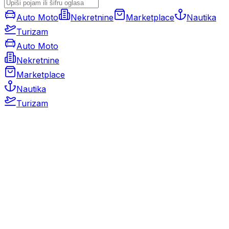
Auto Moto
Nekretnine
Marketplace
Nautika
Turizam
Auto Moto
Nekretnine
Marketplace
Nautika
Turizam
Auto Moto
Rabljeni automobili
Novi automobili
Motocikli / motori
Gospodarska vozila
Rezervni dijelovi i oprema
Kamperi i kamp prikolice