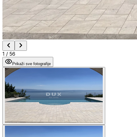
1
/
56
Prikaži sve fotografije