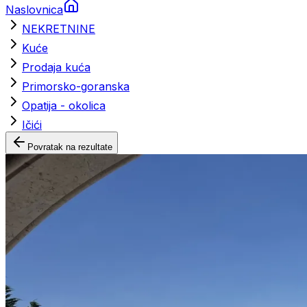
Naslovnica
NEKRETNINE
Kuće
Prodaja kuća
Primorsko-goranska
Opatija - okolica
Ičići
Povratak na rezultate