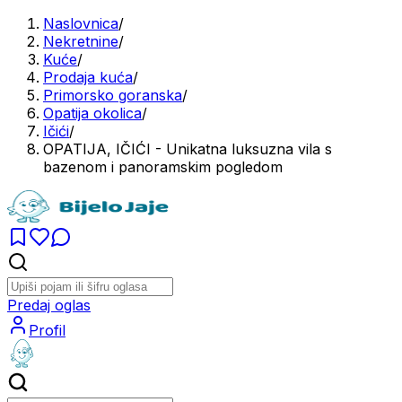
Naslovnica
/
Nekretnine
/
Kuće
/
Prodaja kuća
/
Primorsko goranska
/
Opatija okolica
/
Ičići
/
OPATIJA, IČIĆI - Unikatna luksuzna vila s
bazenom i panoramskim pogledom
Predaj oglas
Profil