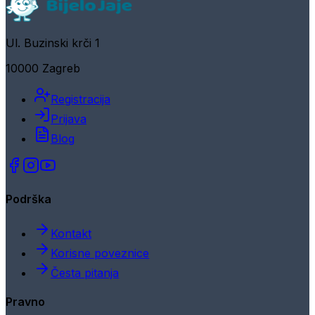
Ul. Buzinski krči 1
10000 Zagreb
Registracija
Prijava
Blog
Podrška
Kontakt
Korisne poveznice
Česta pitanja
Pravno