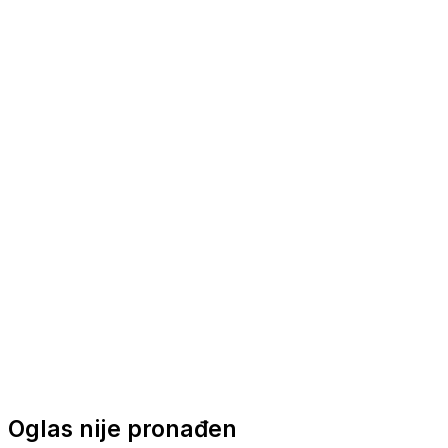
Nautička oprema
Brodski motori
Turizam
Apartmani
Sobe
Kuće za odmor
Aranžmani
Oglas nije pronađen