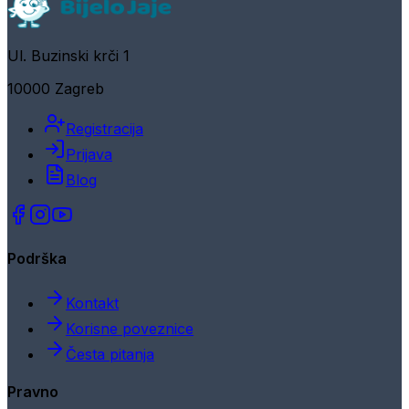
Ul. Buzinski krči 1
10000 Zagreb
Registracija
Prijava
Blog
Podrška
Kontakt
Korisne poveznice
Česta pitanja
Pravno