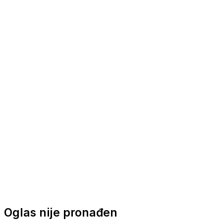
Nautička oprema
Brodski motori
Turizam
Apartmani
Sobe
Kuće za odmor
Aranžmani
Oglas nije pronađen