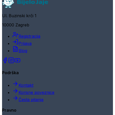
Ul. Buzinski krči 1
10000 Zagreb
Registracija
Prijava
Blog
Podrška
Kontakt
Korisne poveznice
Česta pitanja
Pravno