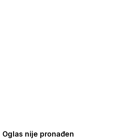
Nautička oprema
Brodski motori
Turizam
Apartmani
Sobe
Kuće za odmor
Aranžmani
Oglas nije pronađen