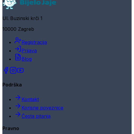
Ul. Buzinski krči 1
10000 Zagreb
Registracija
Prijava
Blog
Podrška
Kontakt
Korisne poveznice
Česta pitanja
Pravno