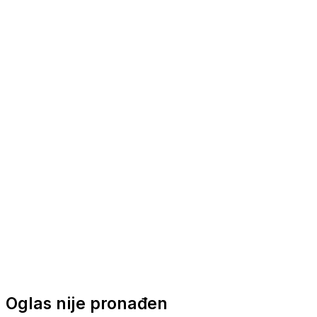
Nautička oprema
Brodski motori
Turizam
Apartmani
Sobe
Kuće za odmor
Aranžmani
Oglas nije pronađen