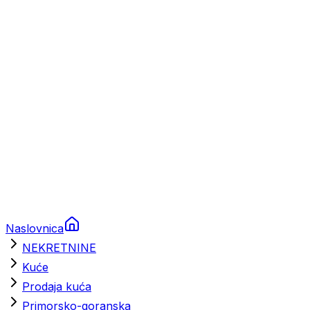
Prikolice za plovila
Brodski rezervni dijelovi
Nautička oprema
Brodski motori
Turizam
Apartmani
Sobe
Kuće za odmor
Aranžmani
Naslovnica
NEKRETNINE
Kuće
Prodaja kuća
Primorsko-goranska