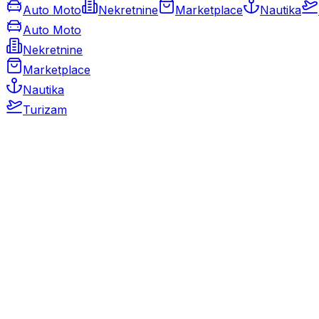
Auto Moto
Nekretnine
Marketplace
Nautika
Auto Moto
Nekretnine
Marketplace
Nautika
Turizam
Auto Moto
Rabljeni automobili
Novi automobili
Motocikli / motori
Gospodarska vozila
Rezervni dijelovi i oprema
Kamperi i kamp prikolice
Oldtimeri