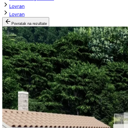
Lovran
Lovran
Povratak na rezultate