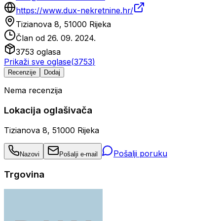
https://www.dux-nekretnine.hr/
Tizianova 8, 51000 Rijeka
Član od
26. 09. 2024.
3753
oglasa
Prikaži sve oglase
(
3753
)
Recenzije
Dodaj
Nema recenzija
Lokacija oglašivača
Tizianova 8, 51000 Rijeka
Pošalji poruku
Nazovi
Pošalji e-mail
Trgovina