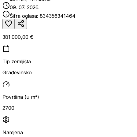
09. 07. 2026.
Šifra oglasa:
834356341464
381.000,00 €
Tip zemljišta
Građevinsko
Površina (u m²)
2700
Namjena