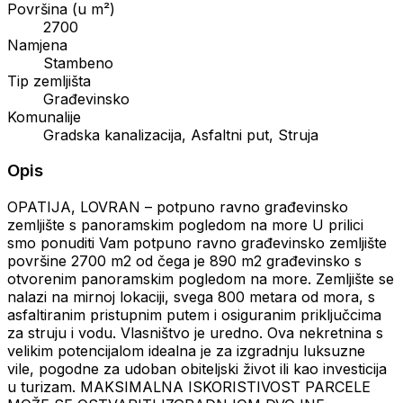
Površina (u m²)
2700
Namjena
Stambeno
Tip zemljišta
Građevinsko
Komunalije
Gradska kanalizacija, Asfaltni put, Struja
Opis
OPATIJA, LOVRAN – potpuno ravno građevinsko
zemljište s panoramskim pogledom na more U prilici
smo ponuditi Vam potpuno ravno građevinsko zemljište
površine 2700 m2 od čega je 890 m2 građevinsko s
otvorenim panoramskim pogledom na more. Zemljište se
nalazi na mirnoj lokaciji, svega 800 metara od mora, s
asfaltiranim pristupnim putem i osiguranim priključcima
za struju i vodu. Vlasništvo je uredno. Ova nekretnina s
velikim potencijalom idealna je za izgradnju luksuzne
vile, pogodne za udoban obiteljski život ili kao investicija
u turizam. MAKSIMALNA ISKORISTIVOST PARCELE