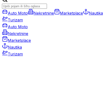
Auto Moto
Nekretnine
Marketplace
Nautika
Turizam
Auto Moto
Nekretnine
Marketplace
Nautika
Turizam
Auto Moto
Rabljeni automobili
Novi automobili
Motocikli / motori
Gospodarska vozila
Rezervni dijelovi i oprema