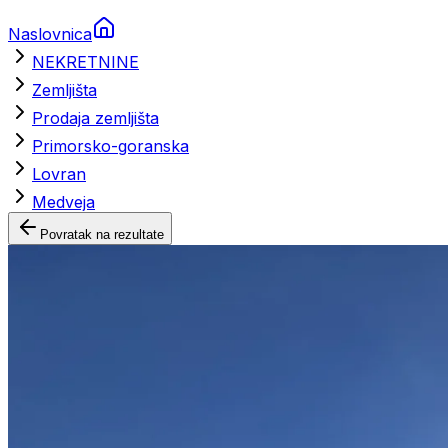
Naslovnica
NEKRETNINE
Zemljišta
Prodaja zemljišta
Primorsko-goranska
Lovran
Medveja
Povratak na rezultate