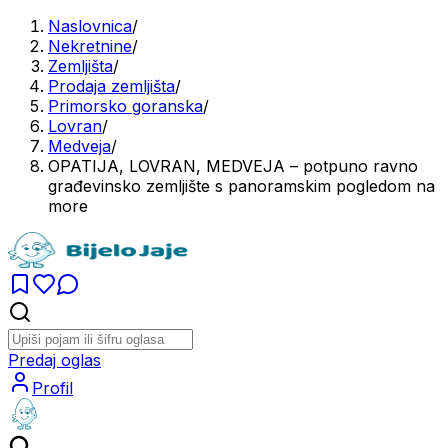
Naslovnica
/
Nekretnine
/
Zemljišta
/
Prodaja zemljišta
/
Primorsko goranska
/
Lovran
/
Medveja
/
OPATIJA, LOVRAN, MEDVEJA – potpuno ravno
građevinsko zemljište s panoramskim pogledom na
more
Predaj oglas
Profil