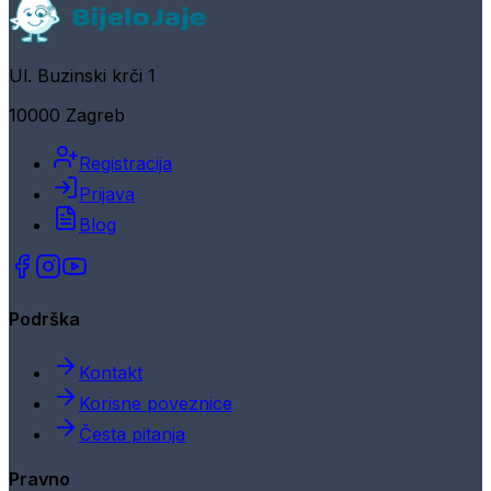
Ul. Buzinski krči 1
10000 Zagreb
Registracija
Prijava
Blog
Podrška
Kontakt
Korisne poveznice
Česta pitanja
Pravno