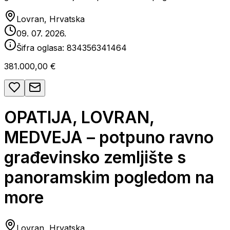
Lovran, Hrvatska
09. 07. 2026.
Šifra oglasa:
834356341464
381.000,00 €
OPATIJA, LOVRAN,
MEDVEJA – potpuno ravno
građevinsko zemljište s
panoramskim pogledom na
more
Lovran, Hrvatska