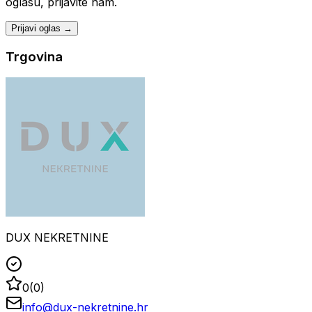
oglasu, prijavite nam.
Prijavi oglas →
Trgovina
DUX NEKRETNINE
0
(
0
)
info@dux-nekretnine.hr