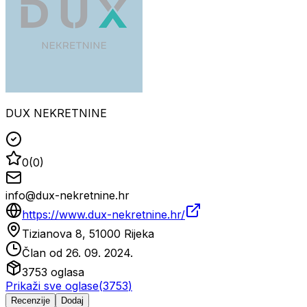
DUX NEKRETNINE
0
(
0
)
info@dux-nekretnine.hr
https://www.dux-nekretnine.hr/
Tizianova 8, 51000 Rijeka
Član od
26. 09. 2024.
3753
oglasa
Prikaži sve oglase
(
3753
)
Recenzije
Dodaj