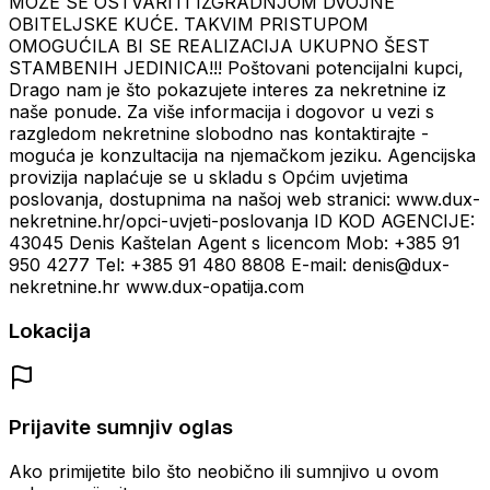
MOŽE SE OSTVARITI IZGRADNJOM DVOJNE
OBITELJSKE KUĆE. TAKVIM PRISTUPOM
OMOGUĆILA BI SE REALIZACIJA UKUPNO ŠEST
STAMBENIH JEDINICA!!! Poštovani potencijalni kupci,
Drago nam je što pokazujete interes za nekretnine iz
naše ponude. Za više informacija i dogovor u vezi s
razgledom nekretnine slobodno nas kontaktirajte -
moguća je konzultacija na njemačkom jeziku. Agencijska
provizija naplaćuje se u skladu s Općim uvjetima
poslovanja, dostupnima na našoj web stranici: www.dux-
nekretnine.hr/opci-uvjeti-poslovanja ID KOD AGENCIJE:
43045 Denis Kaštelan Agent s licencom Mob: +385 91
950 4277 Tel: +385 91 480 8808 E-mail: denis@dux-
nekretnine.hr www.dux-opatija.com
Lokacija
Prijavite sumnjiv oglas
Ako primijetite bilo što neobično ili sumnjivo u ovom