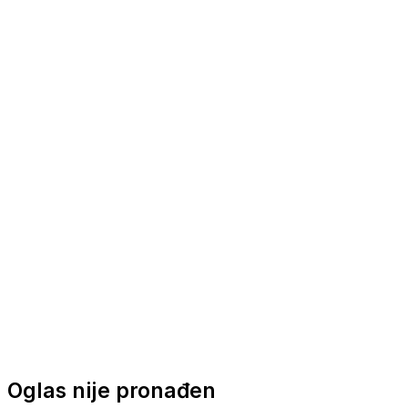
Nautička oprema
Brodski motori
Turizam
Apartmani
Sobe
Kuće za odmor
Aranžmani
Oglas nije pronađen