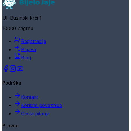
Ul. Buzinski krči 1
10000 Zagreb
Registracija
Prijava
Blog
Podrška
Kontakt
Korisne poveznice
Česta pitanja
Pravno