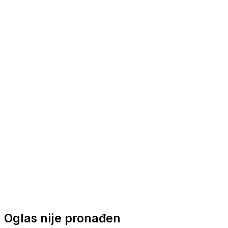
Nautička oprema
Brodski motori
Turizam
Apartmani
Sobe
Kuće za odmor
Aranžmani
Oglas nije pronađen