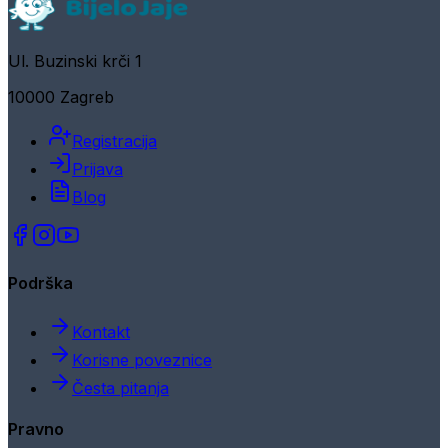
Ul. Buzinski krči 1
10000 Zagreb
Registracija
Prijava
Blog
Podrška
Kontakt
Korisne poveznice
Česta pitanja
Pravno