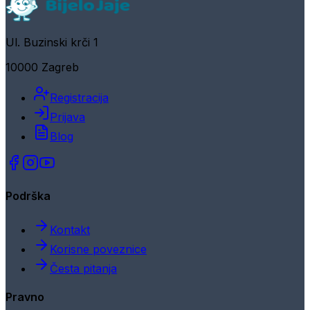
Ul. Buzinski krči 1
10000 Zagreb
Registracija
Prijava
Blog
Podrška
Kontakt
Korisne poveznice
Česta pitanja
Pravno