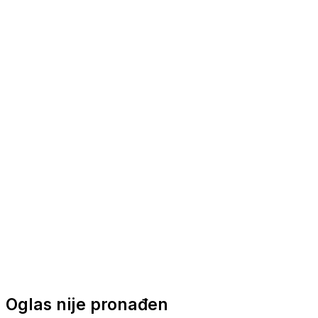
Nautička oprema
Brodski motori
Turizam
Apartmani
Sobe
Kuće za odmor
Aranžmani
Oglas nije pronađen